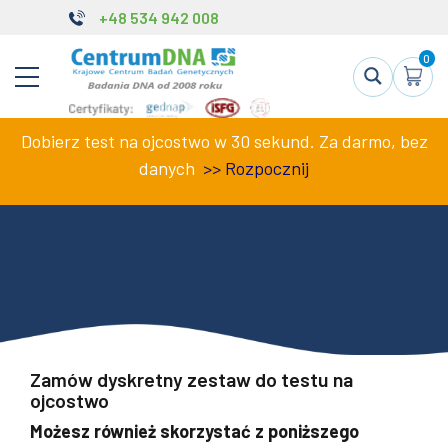
+48 534 942 008
0
Dobierz test na ojcostwo w 30 sekund. Za darmo, bez
danych
>>
Rozpocznij
Zamów dyskretny zestaw do testu na
ojcostwo
Możesz również skorzystać z poniższego