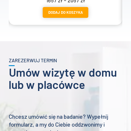
1657
zł
–
2057
zł
cen:
DODAJ DO KOSZYKA
od
1657 zł
do
2057 zł
ZAREZERWUJ TERMIN
Umów wizytę w domu
lub w placówce
Chcesz umówić się na badanie? Wypełnij
formularz, a my do Ciebie oddzwonimy i