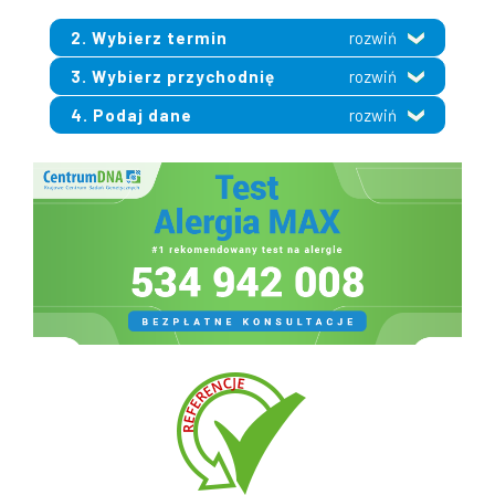
2. Wybierz termin
rozwiń
3. Wybierz przychodnię
rozwiń
4. Podaj dane
rozwiń