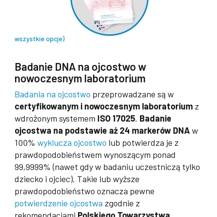
wszystkie opcje)
.
Badanie DNA na ojcostwo w
nowoczesnym laboratorium
Badania na ojcostwo
przeprowadzane są w
certyfikowanym i nowoczesnym laboratorium
z
wdrożonym systemem
ISO 17025
.
Badanie
ojcostwa na podstawie aż
24 markerów DNA
w
100%
wyklucza ojcostwo
lub potwierdza je z
prawdopodobieństwem wynoszącym ponad
99,9999% (nawet gdy w badaniu uczestniczą tylko
dziecko i ojciec). Takie lub wyższe
prawdopodobieństwo oznacza pewne
potwierdzenie ojcostwa
zgodnie z
rekomendacjami
Polskiego Towarzystwa