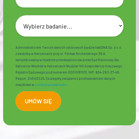
Administratorem Twoich danych osobowych będzie testDNA Sp. z o.o.
z siedzibą w Katowicach przy ul. Feliksa Bocheńskiego 38 A,
zarejestrowaną w rejestrze przedsiębiorców przez Sąd Rejonowy dla
Katowice-Wschód w Katowicach Wydział VIII Gospodarczy Krajowego
Rejestru Sądowego pod numerem 0001091570, NIP: 634-282-27-48,
Regon: 243413225. Szczegóły związane z przetwarzaniem danych
znajdziesz w
polityce prywatności