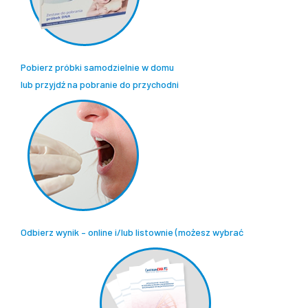
Pobierz próbki samodzielnie w domu
lub przyjdź na pobranie do przychodni
Odbierz wynik – online i/lub listownie (możesz wybrać