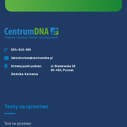
534-942-008
laboratorium@centrumdna.pl
Główny punkt pobrań:
ul. Braniewska 20
60-454, Poznań
Siedziba: Katowice
Testy na ojcostwo
Test na ojcostwo