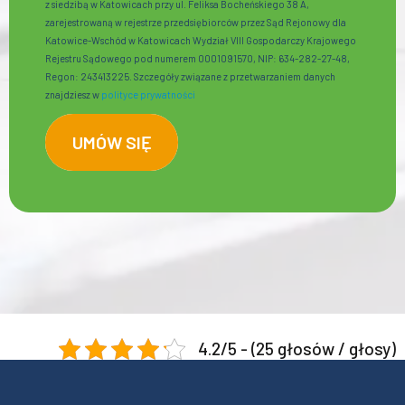
z siedzibą w Katowicach przy ul. Feliksa Bocheńskiego 38 A,
zarejestrowaną w rejestrze przedsiębiorców przez Sąd Rejonowy dla
Katowice-Wschód w Katowicach Wydział VIII Gospodarczy Krajowego
Rejestru Sądowego pod numerem 0001091570, NIP: 634-282-27-48,
Regon: 243413225. Szczegóły związane z przetwarzaniem danych
znajdziesz w
polityce prywatności
4.2/5 - (25 głosów / głosy)