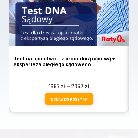
Test na ojcostwo – z procedurą sądową +
T
ekspertyza biegłego sądowego
w
Zakres
1657
zł
–
2057
zł
cen:
DODAJ DO KOSZYKA
od
1657 zł
do
2057 zł