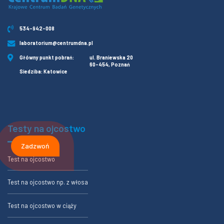
534-942-008
laboratorium@centrumdna.pl
Główny punkt pobrań:
ul. Braniewska 20
60-454, Poznań
Siedziba: Katowice
Testy na ojcostwo
Zadzwoń
Test na ojcostwo
Test na ojcostwo np. z włosa
Test na ojcostwo w ciąży