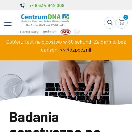
+48 534 942 008
0
Dobierz test na ojcostwo w 30 sekund. Za darmo, bez
danych
>>
Rozpocznij
Badania
genetyczne po