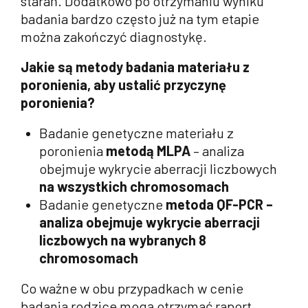
starań. Dodatkowo po otrzymaniu wyniku
badania bardzo często już na tym etapie
można zakończyć diagnostykę.
Jakie są metody badania
materiału z
poronienia, aby ustalić przyczynę
poronienia?
Badanie genetyczne materiału z
poronienia
metodą MLPA
– analiza
obejmuje wykrycie aberracji liczbowych
na wszystkich chromosomach
Badanie genetyczne
metoda QF-PCR –
analiza obejmuje wykrycie aberracji
liczbowych na wybranych 8
chromosomach
Co ważne w obu przypadkach w cenie
badania rodzice mogą otrzymać raport