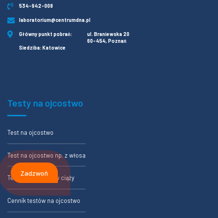
534-942-008
laboratorium@centrumdna.pl
Główny punkt pobrań:
ul. Braniewska 20
60-454, Poznań
Siedziba: Katowice
Testy na ojcostwo
Test na ojcostwo
Test na ojcostwo np. z włosa
Zadzwoń
Test na ojcostwo w ciąży
Cennik testów na ojcostwo