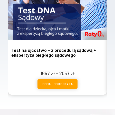
Test na ojcostwo – z procedurą sądową +
T
ekspertyza biegłego sądowego
w
Zakres
1657
zł
–
2057
zł
cen:
DODAJ DO KOSZYKA
od
1657 zł
do
2057 zł