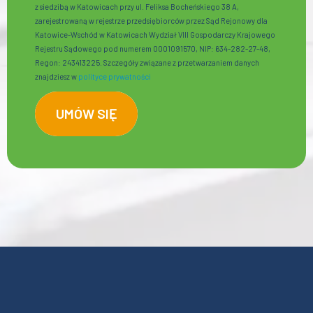
z siedzibą w Katowicach przy ul. Feliksa Bocheńskiego 38 A,
zarejestrowaną w rejestrze przedsiębiorców przez Sąd Rejonowy dla
Katowice-Wschód w Katowicach Wydział VIII Gospodarczy Krajowego
Rejestru Sądowego pod numerem 0001091570, NIP: 634-282-27-48,
Regon: 243413225. Szczegóły związane z przetwarzaniem danych
znajdziesz w
polityce prywatności