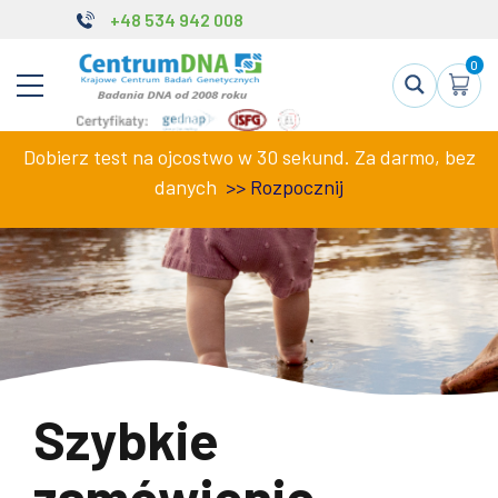
+48 534 942 008
0
Dobierz test na ojcostwo w 30 sekund. Za darmo, bez
danych
>>
Rozpocznij
Szybkie
zamówienie