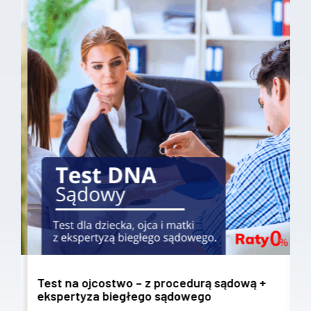
Test na ojcostwo – z procedurą sądową +
T
ekspertyza biegłego sądowego
w