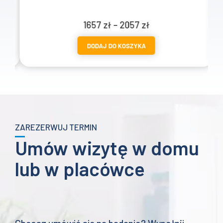
Zakres
1657
zł
–
2057
zł
cen:
DODAJ DO KOSZYKA
od
1657 zł
do
2057 zł
ZAREZERWUJ TERMIN
Umów wizytę w domu
lub w placówce
Chcesz umówić się na badanie? Wypełnij