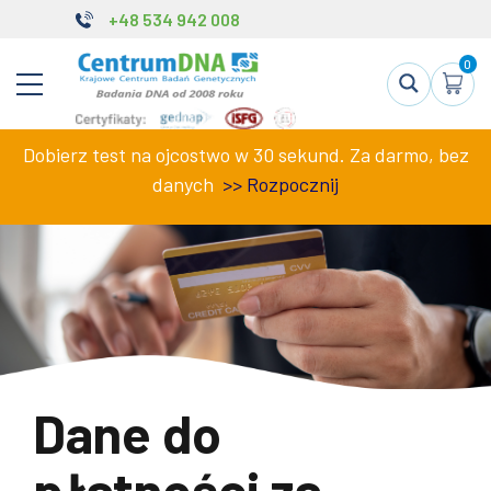
+48 534 942 008
0
Dobierz test na ojcostwo w 30 sekund. Za darmo, bez
danych
>>
Rozpocznij
Dane do
płatności za