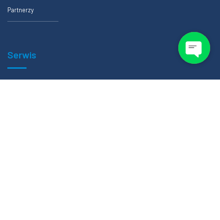
Partnerzy
Serwis
Formularze zlecenia badania
Certfikaty
Polityka prywatności
Regulamin