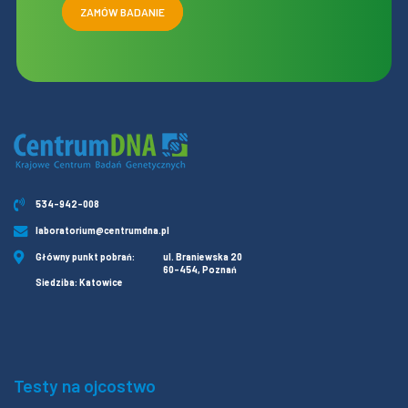
ZAMÓW BADANIE
534-942-008
laboratorium@centrumdna.pl
Główny punkt pobrań:
ul. Braniewska 20
60-454, Poznań
Siedziba: Katowice
Testy na ojcostwo