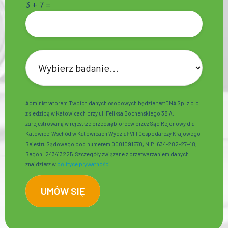
3 + 7 =
Administratorem Twoich danych osobowych będzie testDNA Sp. z o.o.
z siedzibą w Katowicach przy ul. Feliksa Bocheńskiego 38 A,
zarejestrowaną w rejestrze przedsiębiorców przez Sąd Rejonowy dla
Katowice-Wschód w Katowicach Wydział VIII Gospodarczy Krajowego
Rejestru Sądowego pod numerem 0001091570, NIP: 634-282-27-48,
Regon: 243413225. Szczegóły związane z przetwarzaniem danych
znajdziesz w
polityce prywatności