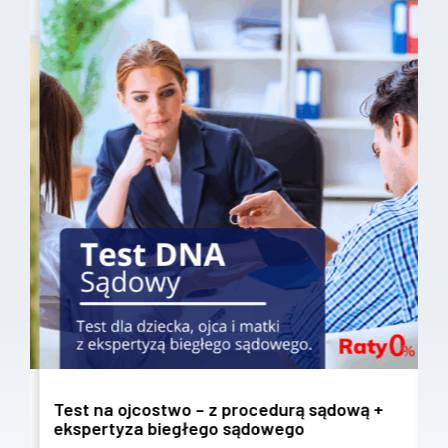
Test na ojcostwo – z procedurą sądową +
T
ekspertyza biegłego sądowego
w