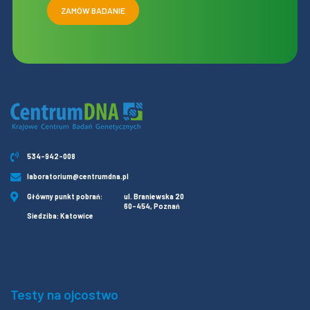
ZAMÓW BADANIE
534-942-008
laboratorium@centrumdna.pl
Główny punkt pobrań:
ul. Braniewska 20
60-454, Poznań
Siedziba: Katowice
Testy na ojcostwo