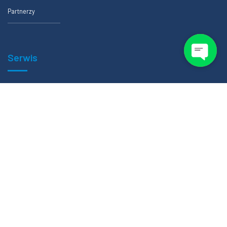
Partnerzy
Serwis
Formularze zlecenia badania
Certfikaty
Polityka prywatności
Regulamin