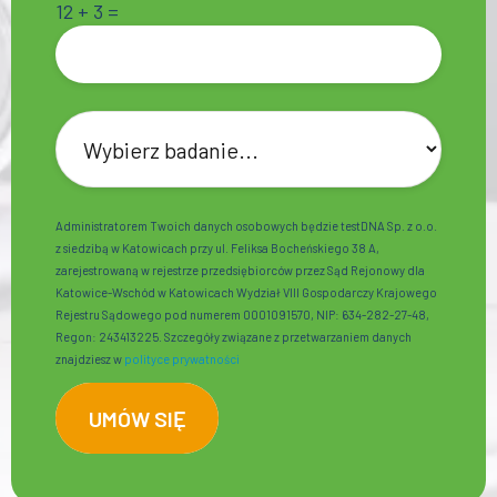
12 + 3 =
Administratorem Twoich danych osobowych będzie testDNA Sp. z o.o.
z siedzibą w Katowicach przy ul. Feliksa Bocheńskiego 38 A,
zarejestrowaną w rejestrze przedsiębiorców przez Sąd Rejonowy dla
Katowice-Wschód w Katowicach Wydział VIII Gospodarczy Krajowego
Rejestru Sądowego pod numerem 0001091570, NIP: 634-282-27-48,
Regon: 243413225. Szczegóły związane z przetwarzaniem danych
znajdziesz w
polityce prywatności