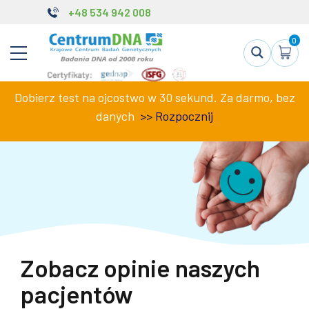
+48 534 942 008
0
Dobierz test na ojcostwo w 30 sekund. Za darmo, bez
danych
>>
Rozpocznij
Zobacz opinie naszych
pacjentów