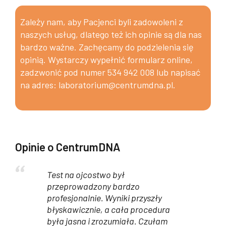
Zależy nam, aby Pacjenci byli zadowoleni z
naszych usług, dlatego też ich opinie są dla nas
bardzo ważne. Zachęcamy do podzielenia się
opinią. Wystarczy wypełnić
formularz online
,
zadzwonić pod numer
534 942 008
lub napisać
na adres:
laboratorium@centrumdna.pl
.
Opinie o CentrumDNA
Test na ojcostwo był
przeprowadzony bardzo
profesjonalnie. Wyniki przyszły
błyskawicznie, a cała procedura
była jasna i zrozumiała. Czułam