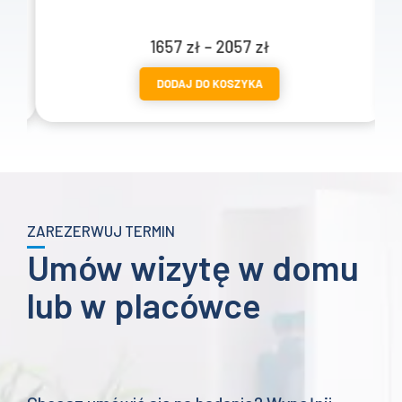
Zakres
1657
zł
–
2057
zł
cen:
DODAJ DO KOSZYKA
od
1657 zł
do
2057 zł
ZAREZERWUJ TERMIN
Umów wizytę w domu
lub w placówce