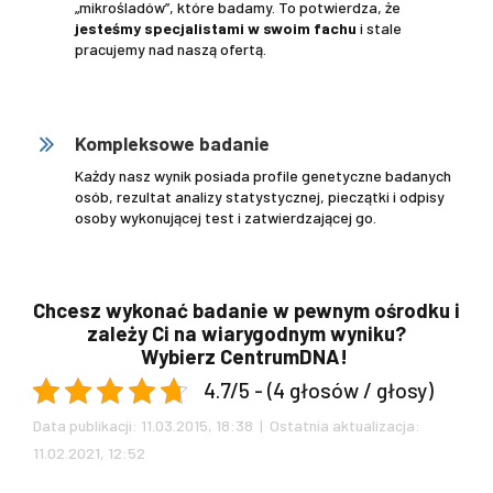
„mikrośladów”, które badamy. To potwierdza, że
jesteśmy specjalistami w swoim fachu
i stale
pracujemy nad naszą ofertą.
.
Kompleksowe badanie
Każdy nasz wynik posiada profile genetyczne badanych
osób, rezultat analizy statystycznej, pieczątki i odpisy
osoby wykonującej test i zatwierdzającej go.
Chcesz wykonać badanie w pewnym ośrodku i
zależy Ci na wiarygodnym wyniku?
.
Wybierz CentrumDNA!
4.7/5 - (4 głosów / głosy)
Data publikacji: 11.03.2015, 18:38 | Ostatnia aktualizacja:
11.02.2021, 12:52