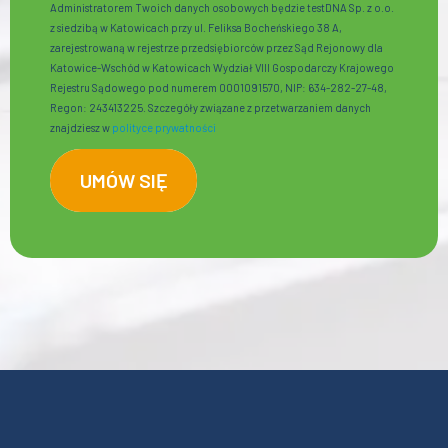
Administratorem Twoich danych osobowych będzie testDNA Sp. z o.o.
z siedzibą w Katowicach przy ul. Feliksa Bocheńskiego 38 A,
zarejestrowaną w rejestrze przedsiębiorców przez Sąd Rejonowy dla
Katowice-Wschód w Katowicach Wydział VIII Gospodarczy Krajowego
Rejestru Sądowego pod numerem 0001091570, NIP: 634-282-27-48,
Regon: 243413225. Szczegóły związane z przetwarzaniem danych
znajdziesz w
polityce prywatności