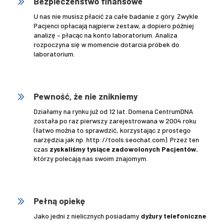
Bezpieczeństwo finansowe
U nas nie musisz płacić za całe badanie z góry. Zwykle
Pacjenci opłacają najpierw zestaw, a dopiero później
analizę – płacąc na konto laboratorium. Analiza
rozpoczyna się w momencie dotarcia próbek do
laboratorium.
.
Pewność, że nie znikniemy
Działamy na rynku już od 12 lat. Domena CentrumDNA
została po raz pierwszy zarejestrowana w 2004 roku
(łatwo można to sprawdzić, korzystając z prostego
narzędzia jak np. http://tools.seochat.com). Przez ten
czas
zyskaliśmy tysiące zadowolonych Pacjentów
,
którzy polecają nas swoim znajomym.
.
Pełną opiekę
Jako jedni z nielicznych posiadamy
dyżury telefoniczne