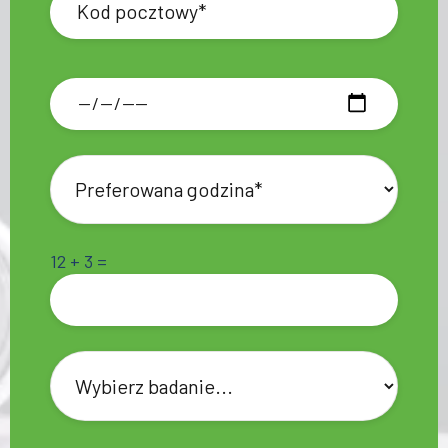
12 + 3 =