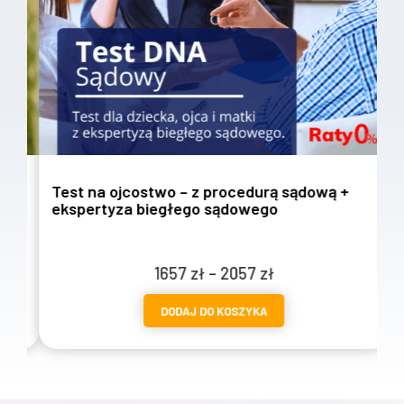
Test na ojcostwo – z procedurą sądową +
T
ekspertyza biegłego sądowego
w
Zakres
1657
zł
–
2057
zł
cen:
DODAJ DO KOSZYKA
od
1657 zł
do
2057 zł