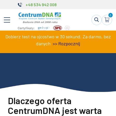
+48 534 942 008
0
Dobierz test na ojcostwo w 30 sekund. Za darmo, bez
danych
>>
Rozpocznij
Dlaczego oferta
CentrumDNA jest warta