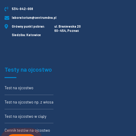
534-942-008
laboratorium@centrumdna.pl
Główny punkt pobrań:
ul. Braniewska 20
60-454, Poznań
Siedziba: Katowice
Testy na ojcostwo
Test na ojcostwo
Test na ojcostwo np. z włosa
Test na ojcostwo w ciąży
Cennik testów na ojcostwo