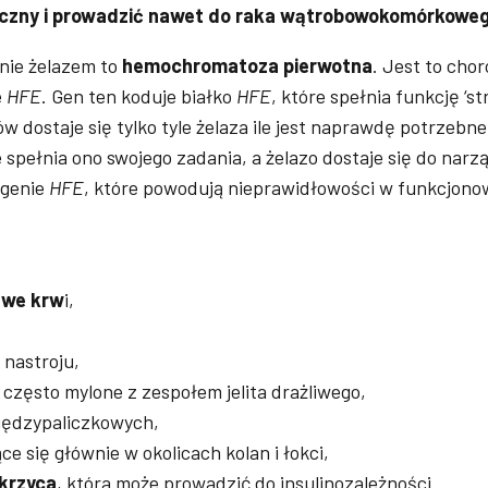
eczny i prowadzić nawet do raka wątrobowokomórkoweg
nie żelazem to
hemochromatoza pierwotna
. Jest to cho
e
HFE
. Gen ten koduje białko
HFE
, które spełnia funkcję ‘st
dostaje się tylko tyle żelaza ile jest naprawdę potrzebne.
spełnia ono swojego zadania, a żelazo dostaje się do nar
 genie
HFE
, które powodują nieprawidłowości w funkcjono
 we krw
i,
 nastroju,
często mylone z zespołem jelita drażliwego,
iędzypaliczkowych,
ce się głównie w okolicach kolan i łokci,
krzyca
, która może prowadzić do insulinozależności