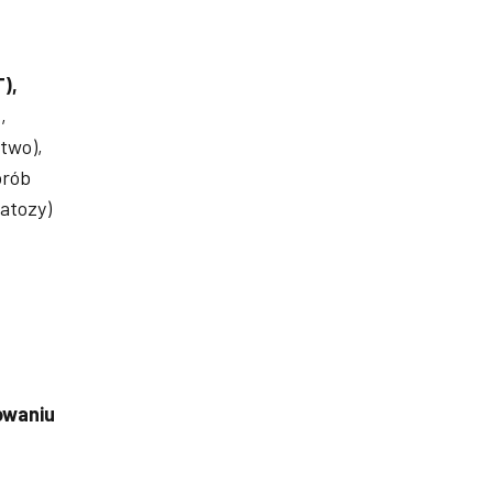
),
a
,
stwo),
orób
atozy)
zowaniu