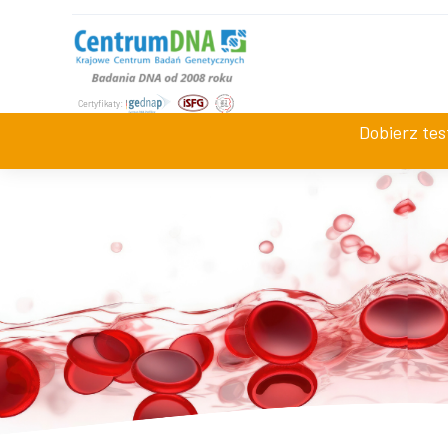
+48 534 942 008
Jesteśmy dostępni
pn-pt 7:0
Dobierz te