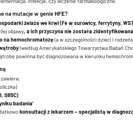
lementacja, infekcje, czy leczenie farmakologiczne.
ne na mutacje w genie
HFE
?
odarki żelaza we krwi (Fe w surowicy, ferrytyny, WST
yżej objawy
, a ich przyczyna nie została zidentyfikowan
ego na hemochromatozę
(a w szczególności dzieci i rodzeń
wątroby
(według Amerykańskiego Towarzystwa Badań Ch
wątrobę powinna być diagnozowana w kierunku hemochrom
ną
zawiera:
liczka)
D, S65C)
yniku badania’
dodatkowo
konsultacji z lekarzem – specjalistą w diagno