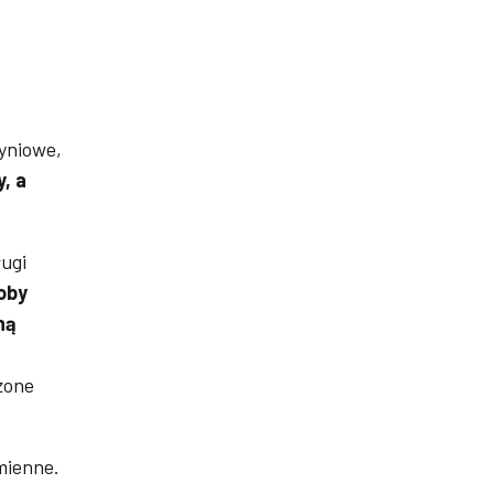
yniowe,
, a
ugi
oby
ną
żone
mienne.