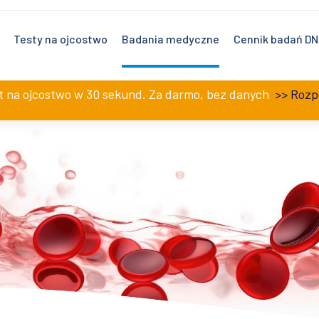
0 – 19:00 i w soboty 9:00 – 17:00.
Testy na ojcostwo
Badania medyczne
Cennik badań D
st na ojcostwo w 30 sekund. Za darmo, bez danych
>>
Rozp