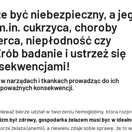
e być niebezpieczny, a je
.in. cukrzyca, choroby
erca, niepłodność czy
rób badanie i ustrzeż się
nsekwencjami!
 w narządach i tkankach prowadząc do ich
 poważnych konsekwencji.
onieważ bierze udział w tworzeniu hemoglobiny, która roz
izm był zdrowy, gospodarka żelazem musi być w idealn
rze żelaza (anemii), a niewielu zdaje sobie sprawę, że to 