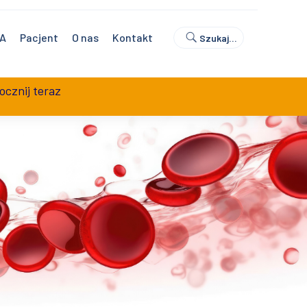
0
Umów wizytę
Sklep z badaniami
NA
Pacjent
O nas
Kontakt
Szukaj…
ocznij teraz