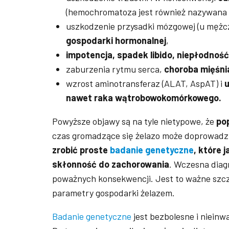
(hemochromatoza jest również nazywana 
uszkodzenie przysadki mózgowej (u mężcz
gospodarki hormonalnej
,
impotencja, spadek libido, niepłodno
zaburzenia rytmu serca,
choroba mięśni
wzrost aminotransferaz (ALAT, AspAT) i
u
nawet raka wątrobowokomórkowego.
Powyższe objawy są na tyle nietypowe, że
po
czas gromadzące się żelazo może doprowadzi
zrobić proste
badanie genetyczne
, które 
skłonność do zachorowania
. Wczesna diag
poważnych konsekwencji. Jest to ważne szcz
parametry gospodarki żelazem.
Badanie genetyczne
jest bezbolesne i nieinw