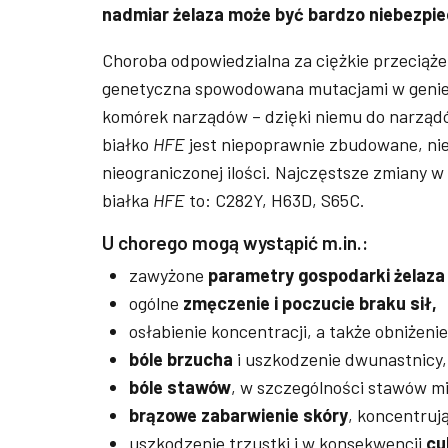
nadmiar żelaza może być bardzo niebezpi
Choroba odpowiedzialna za ciężkie przeciąże
genetyczna spowodowana mutacjami w geni
komórek narządów – dzięki niemu do narządów 
białko
HFE
jest niepoprawnie zbudowane, nie 
nieograniczonej ilości. Najczęstsze zmiany w
białka
HFE
to: C282Y, H63D, S65C.
U chorego mogą wystąpić m.in.:
zawyżone
parametry gospodarki żelaza
ogólne
zmęczenie i poczucie braku sił,
osłabienie koncentracji, a także obniżenie
bóle brzucha
i uszkodzenie dwunastnicy, 
bóle stawów
, w szczególności stawów m
brązowe zabarwienie skóry
, koncentrują
uszkodzenie trzustki i w konsekwencji
cu