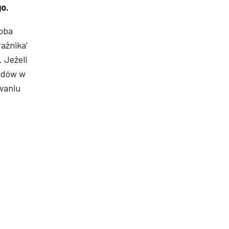
o.
roba
rażnika’
 Jeżeli
ządów w
waniu