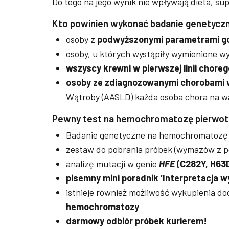
Do tego na jego wynik nie wpływają dieta, sup
Kto powinien wykonać badanie genetycz
osoby z
podwyższonymi parametrami gosp
osoby, u których wystąpiły wymienione w
wszyscy krewni w pierwszej linii chor
osoby ze zdiagnozowanymi chorobami 
Wątroby (AASLD) każda osoba chora na 
Pewny test na hemochromatozę pierwot
Badanie genetyczne na hemochromatozę 
zestaw do pobrania próbek (wymazów z po
analizę mutacji w genie
HFE
(C282Y, H63
pisemny mini poradnik ‘Interpretacja w
istnieje również możliwość wykupienia 
hemochromatozy
darmowy odbiór próbek kurierem!