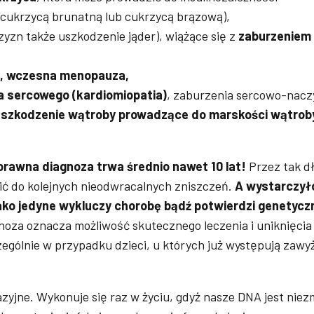
cukrzycą brunatną lub cukrzycą brązową),
yzn także uszkodzenie jąder), wiążące się z
zaburzeniem
ść, wczesna menopauza,
a sercowego (kardiomiopatia)
, zaburzenia sercowo-nacz
szkodzenie wątroby prowadzące do marskości wątroby
prawna diagnoza trwa średnio nawet 10 lat!
Przez tak dł
ć do kolejnych nieodwracalnych zniszczeń.
A wystarczył
jako jedyne wykluczy chorobę bądź potwierdzi genetycz
noza oznacza możliwość skutecznego leczenia i uniknięcia
ególnie w przypadku dzieci, u których już występują zawy
azyjne. Wykonuje się raz w życiu, gdyż nasze DNA jest niez