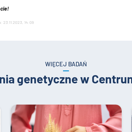
cie!
a: 23.11.2023, 14:09
WIĘCEJ BADAŃ
nia genetyczne w Centr