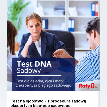
Test na ojcostwo – z procedurą sądową +
T
ekspertyza biegłego sądowego
w