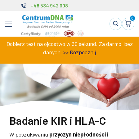
+48 534 942 008
0
Dobierz test na ojcostwo w 30 sekund. Za darmo, bez
danych
>>
Rozpocznij
Badanie KIR i HLA-C
W poszukiwaniu
przyczyn niepłodności i