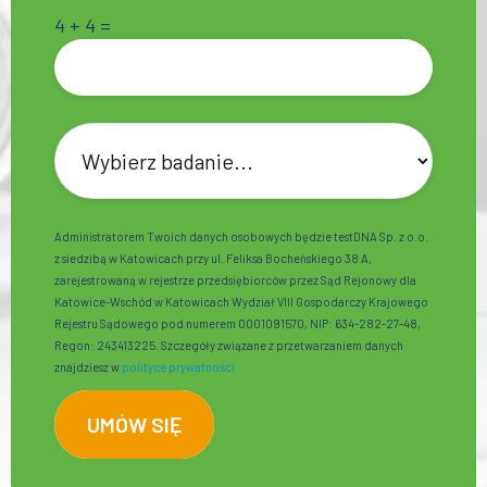
4 + 4 =
Administratorem Twoich danych osobowych będzie testDNA Sp. z o.o.
z siedzibą w Katowicach przy ul. Feliksa Bocheńskiego 38 A,
zarejestrowaną w rejestrze przedsiębiorców przez Sąd Rejonowy dla
Katowice-Wschód w Katowicach Wydział VIII Gospodarczy Krajowego
Rejestru Sądowego pod numerem 0001091570, NIP: 634-282-27-48,
Regon: 243413225. Szczegóły związane z przetwarzaniem danych
znajdziesz w
polityce prywatności