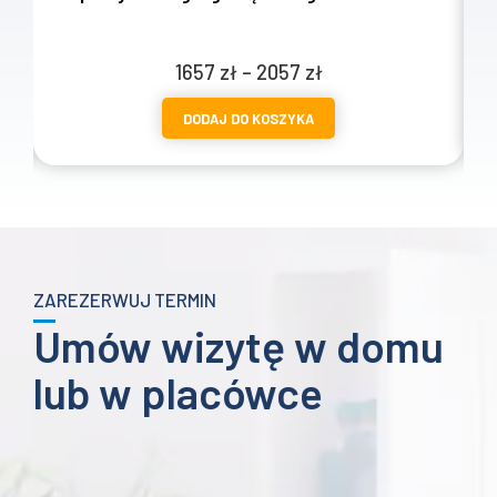
Zakres
1657
zł
–
2057
zł
cen:
DODAJ DO KOSZYKA
od
1657 zł
do
2057 zł
ZAREZERWUJ TERMIN
Umów wizytę w domu
lub w placówce