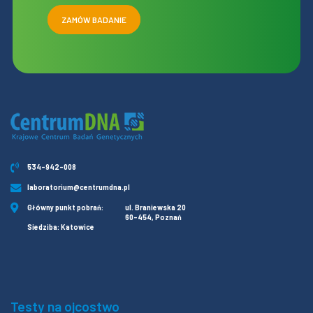
ZAMÓW BADANIE
534-942-008
laboratorium@centrumdna.pl
Główny punkt pobrań:
ul. Braniewska 20
60-454, Poznań
Siedziba: Katowice
Testy na ojcostwo