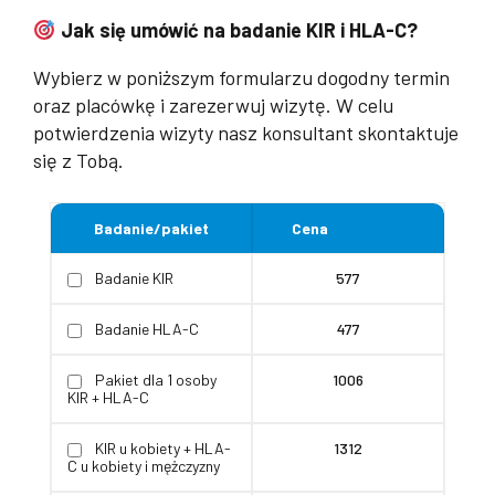
Jak się umówić na badanie KIR i HLA-C?
Wybierz w poniższym formularzu dogodny termin
oraz placówkę i zarezerwuj wizytę. W celu
potwierdzenia wizyty nasz konsultant skontaktuje
się z Tobą.
Badanie/pakiet
Cena
Badanie KIR
577
Badanie HLA-C
477
Pakiet dla 1 osoby
1006
KIR + HLA-C
KIR u kobiety + HLA-
1312
C u kobiety i mężczyzny