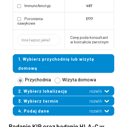
Immunofenotyp
497
Poronienia
1777
nawykowe
Cenę poda konsultant
w kontakcie zwrotnym
1. Wybierz przychodnię lub wizytę
domową
Przychodnia
Wizyta domowa
2. Wybierz lokalizację
rozwiń
3. Wybierz termin
rozwiń
4. Podaj dane
rozwiń
Badanie KIR oraz badanie HLA-C w