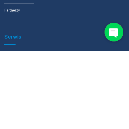
Partnerzy
Serwis
Formularze zlecenia badania
Certfikaty
Polityka prywatności
Regulamin