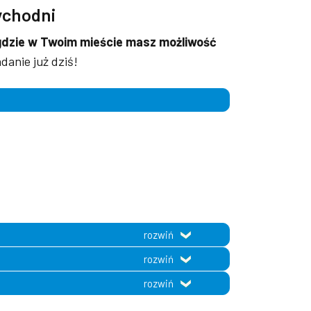
ychodni
gdzie w Twoim mieście masz możliwość
danie już dziś!
rozwiń
rozwiń
rozwiń