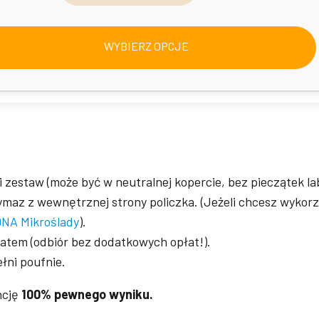
WYBIERZ OPCJE
 zestaw (może być w neutralnej kopercie, bez pieczątek la
maz z wewnętrznej strony policzka. (Jeżeli chcesz wykorz
DNA Mikroślady
).
atem (odbiór bez dodatkowych opłat!).
łni poufnie.
ncję
100% pewnego wyniku.