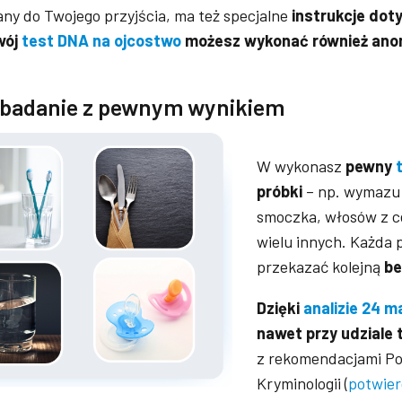
any do Twojego przyjścia, ma też specjalne
instrukcje dot
wój
test DNA na ojcostwo
możesz wykonać również an
e badanie z pewnym wynikiem
W wykonasz
pewny
próbki
– np. wymazu 
smoczka, włosów z ce
wielu innych. Każda 
przekazać kolejną
be
Dzięki
analizie 24 
nawet przy udziale t
z rekomendacjami Po
Kryminologii (
potwier