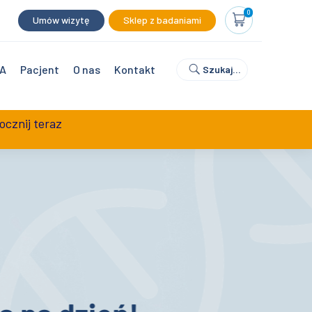
0
Umów wizytę
Sklep z badaniami
NA
Pacjent
O nas
Kontakt
Szukaj…
ocznij teraz