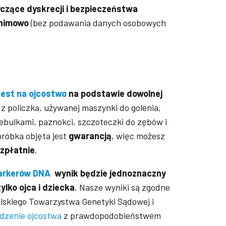
yczące dyskrecji i bezpieczeństwa
onimowo
(bez podawania danych osobowych
test na ojcostwo
na podstawie dowolnej
z policzka, używanej maszynki do golenia,
bulkami, paznokci, szczoteczki do zębów i
próbka objęta jest
gwarancją
, więc możesz
zpłatnie
.
markerów DNA
wynik będzie jednoznaczny
ylko ojca i dziecka
. Nasze wyniki są zgodne
lskiego Towarzystwa Genetyki Sądowej i
dzenie ojcostwa
z prawdopodobieństwem