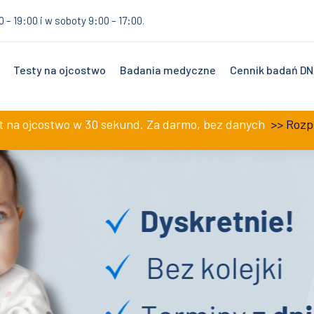
0 – 19:00 i w soboty 9:00 – 17:00.
Testy na ojcostwo
Badania medyczne
Cennik badań D
st na ojcostwo w 30 sekund. Za darmo, bez danych
>>
Rozp