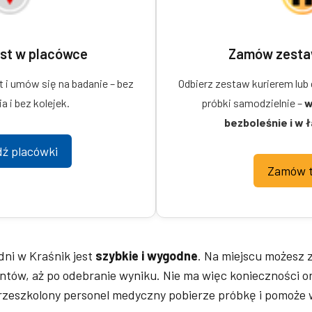
st w placówce
Zamów zesta
t i umów się na badanie – bez
Odbierz zestaw kurierem lub
a i bez kolejek.
próbki samodzielnie –
w
bezboleśnie i w 
ź placówki
Zamów t
ni w Kraśnik jest
szybkie i wygodne
. Na miejscu możesz 
ntów, aż po odebranie wyniku. Nie ma więc konieczności o
przeszkolony personel medyczny pobierze próbkę i pomoże 