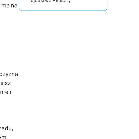
ojcostwa – koszty
e ma na
żczyzną
osisz
ie i
sądu,
zym