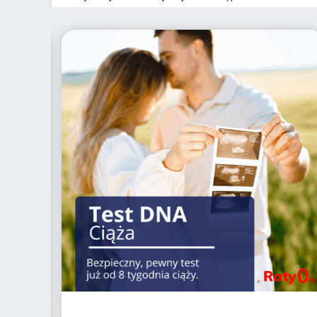
Nietolerancje pokarmowe
Ciągłe wzdęcia i zaparcia? Odkryj wroga w
jedzeniu.
Czytaj więcej