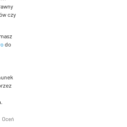
prawny
dów czy
 masz
wo
do
chunek
rzez
a.
Oceń