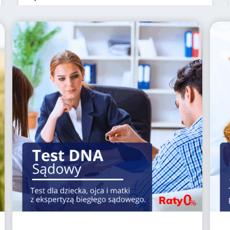
Test zdrady
Prosty sposób na sprawdzenie wierności
partnerki - nawet w 24 godziny.
Czytaj więcej