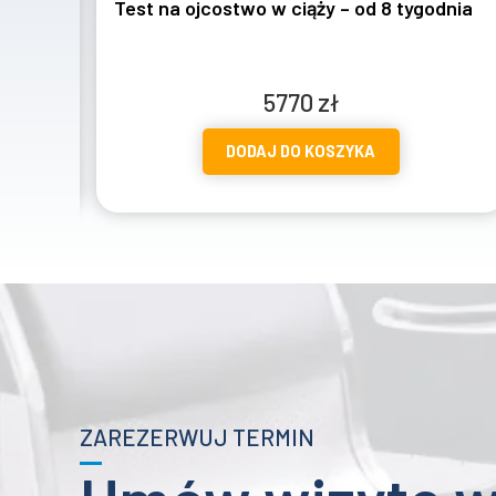
tygodnia
Test na ojcostwo – z procedurą sądową +
ekspertyza biegłego sądowego
Zakres
1657
zł
–
2057
zł
cen:
DODAJ DO KOSZYKA
od