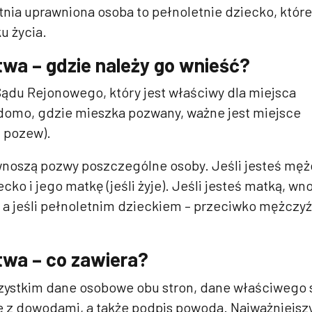
tnia uprawniona osoba to pełnoletnie dziecko, któr
u życia.
twa – gdzie należy go wnieść?
ądu Rejonowego, który jest właściwy dla miejsca
domo, gdzie mieszka pozwany, ważne jest miejsce
 pozew).
wnoszą pozwy poszczególne osoby. Jeśli jesteś mę
o i jego matkę (jeśli żyje). Jeśli jesteś matką, wn
a jeśli pełnoletnim dzieckiem – przeciwko mężczyźn
twa – co zawiera?
zystkim dane osobowe obu stron, dane właściwego 
ie z dowodami, a także podpis powoda. Najważniejs