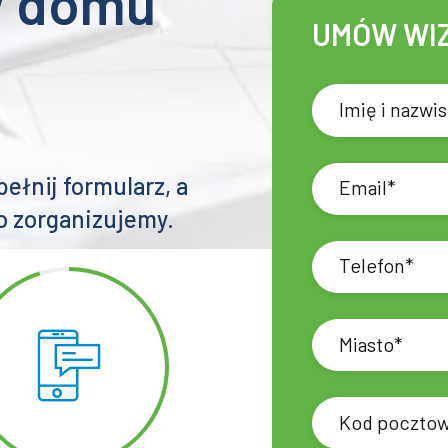
1297 zł
do
1697 zł
w domu
UMÓW WI
e