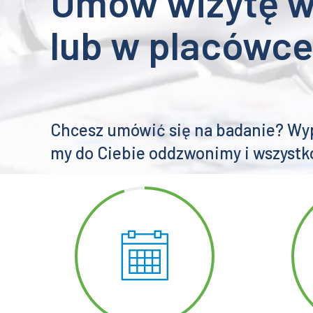
1657 zł
do
2057 zł
ZAREZERWUJ TERMIN
Umów wizytę 
lub w placówc