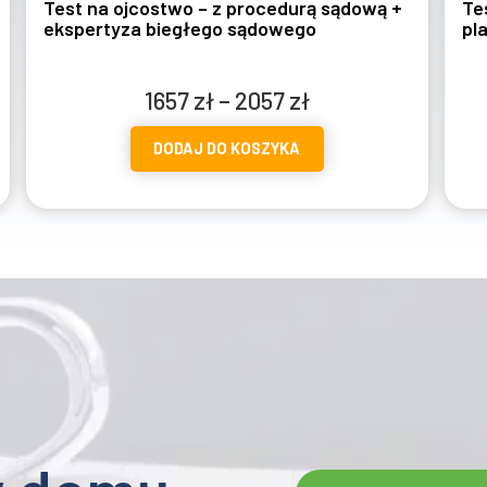
Test na ojcostwo z pobraniem w
placówce – wymazy/mikroślady
Zakres
1297
zł
–
1697
zł
cen:
DODAJ DO KOSZYKA
od