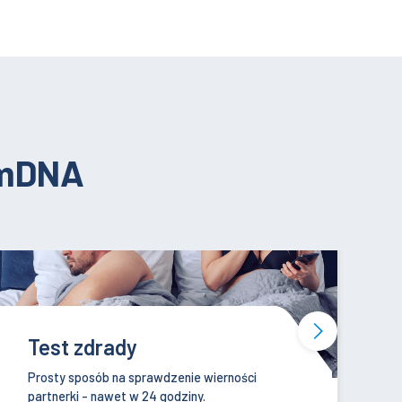
umDNA
Test na raka jelita grubego
Pragniesz cieszyć się życiem jak najdłużej, ale
obawiasz się kolonoskopii? Wykonaj ColoAlert!