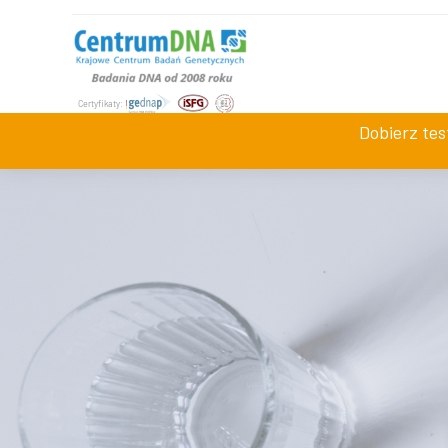
+48 534 942 008
Jesteśmy dostępni
pn-pt 7:0
Dobierz te