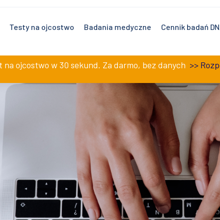
0 – 19:00 i w soboty 9:00 – 17:00.
Testy na ojcostwo
Badania medyczne
Cennik badań D
st na ojcostwo w 30 sekund. Za darmo, bez danych
>>
Rozp