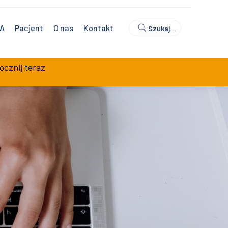
0
Umów wizytę
Sklep z badaniami
NA
Pacjent
O nas
Kontakt
Szukaj…
ocznij teraz