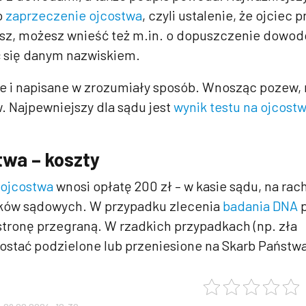
o
zaprzeczenie ojcostwa
, czyli ustalenie, że ojciec 
cesz, możesz wnieść też m.in. o dopuszczenie dowo
ć się danym nazwiskiem.
e i napisane w zrozumiały sposób. Wnosząc pozew,
 Najpewniejszy dla sądu jest
wynik testu na ojcost
twa – koszty
 ojcostwa
wnosi opłatę 200 zł – w kasie sądu, na ra
aków sądowych. W przypadku zlecenia
badania DNA
p
stronę przegraną. W rzadkich przypadkach (np. zła
zostać podzielone lub przeniesione na Skarb Państw