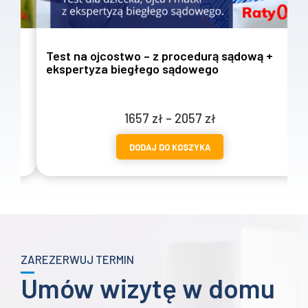
Test na ojcostwo – z procedurą sądową +
T
ekspertyza biegłego sądowego
w
Zakres
1657
zł
–
2057
zł
cen:
DODAJ DO KOSZYKA
od
1657 zł
do
2057 zł
ZAREZERWUJ TERMIN
Umów wizytę w domu