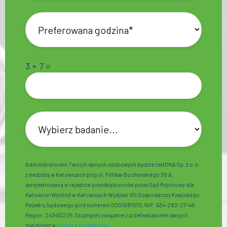
3 + 7 =
Administratorem Twoich danych osobowych będzie testDNA Sp. z o.o.
z siedzibą w Katowicach przy ul. Feliksa Bocheńskiego 38 A,
zarejestrowaną w rejestrze przedsiębiorców przez Sąd Rejonowy dla
Katowice-Wschód w Katowicach Wydział VIII Gospodarczy Krajowego
Rejestru Sądowego pod numerem 0001091570, NIP: 634-282-27-48,
Regon: 243413225. Szczegóły związane z przetwarzaniem danych
znajdziesz w
polityce prywatności