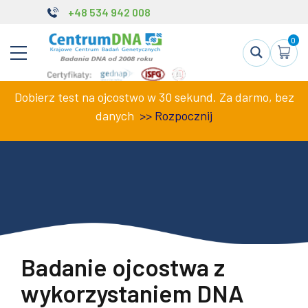
+48 534 942 008
0
Dobierz test na ojcostwo w 30 sekund. Za darmo, bez
danych
>>
Rozpocznij
Badanie ojcostwa z
wykorzystaniem DNA