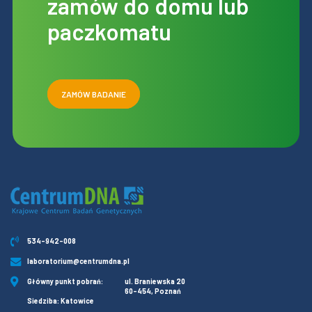
zamów do domu lub
paczkomatu
ZAMÓW BADANIE
534-942-008
laboratorium@centrumdna.pl
Główny punkt pobrań:
ul. Braniewska 20
60-454, Poznań
Siedziba: Katowice