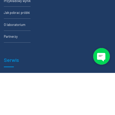
Przykładowy wynik
Jak pobrać próbki
O laboratorium
Partnerzy
Serwis
Formularze zlecenia badania
Certfikaty
Polityka prywatności
Regulamin