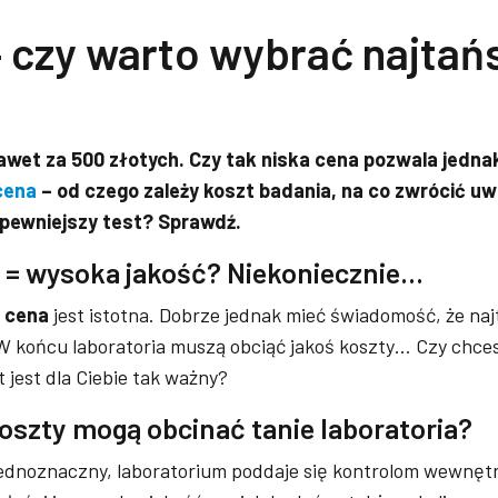
 czy warto wybrać najtań
wet za 500 złotych. Czy tak niska cena pozwala jednak
cena
– od czego zależy koszt badania, na co zwrócić u
jpewniejszy test? Sprawdź.
t = wysoka jakość? Niekoniecznie…
 cena
jest istotna. Dobrze jednak mieć świadomość, że na
 W końcu laboratoria muszą obciąć jakoś koszty… Czy chce
 jest dla Ciebie tak ważny?
oszty mogą obcinać tanie laboratoria?
jednoznaczny, laboratorium poddaje się kontrolom wewnęt