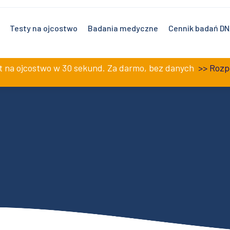
0 – 19:00 i w soboty 9:00 – 17:00.
Testy na ojcostwo
Badania medyczne
Cennik badań D
st na ojcostwo w 30 sekund. Za darmo, bez danych
>>
Rozp