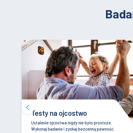
Bada
Nietolerancje pokarmowe
Ciągłe wzdęcia i zaparcia? Odkryj wroga w
jedzeniu.