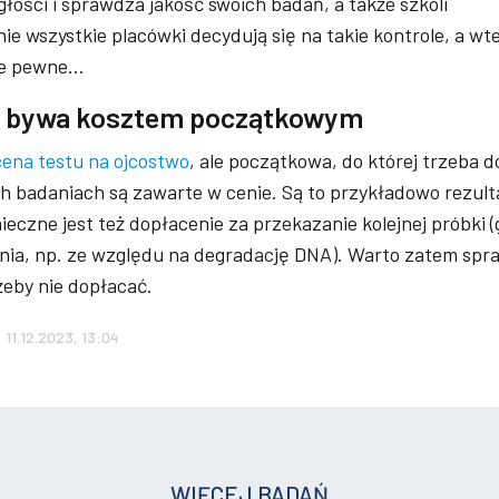
łości i sprawdza jakość swoich badań, a także szkoli
e wszystkie placówki decydują się na takie kontrole, a wt
nie pewne…
zt bywa kosztem początkowym
cena testu na ojcostwo
, ale początkowa, do której trzeba d
ych badaniach są zawarte w cenie. Są to przykładowo rezult
ieczne jest też dopłacenie za przekazanie kolejnej próbki 
ania, np. ze względu na degradację DNA). Warto zatem spr
żeby nie dopłacać.
: 11.12.2023, 13:04
WIĘCEJ BADAŃ