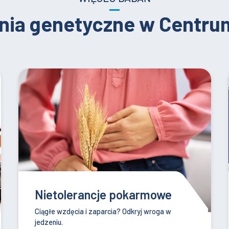
nia genetyczne w Centr
Test zdrady
Prosty sposób na sprawdzenie wierności
partnerki - nawet w 24 godziny.