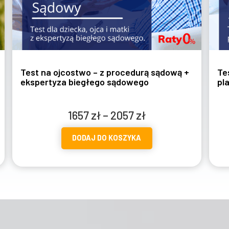
Test na ojcostwo z pobraniem w
placówce – wymazy/mikroślady
Zakres
1297
zł
–
1697
zł
cen:
DODAJ DO KOSZYKA
od
1297 zł
do
1697 zł