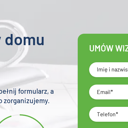
w domu
UMÓW WI
e
łnij formularz, a
o zorganizujemy.