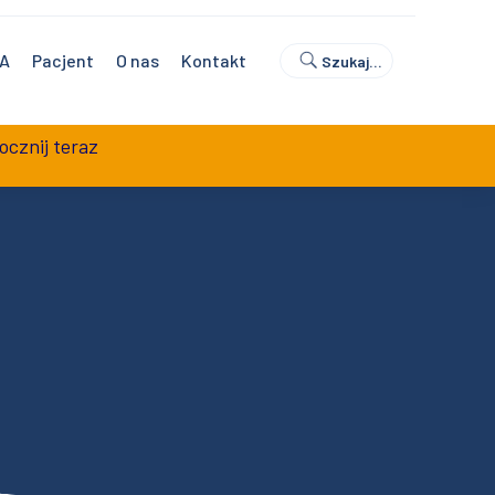
0
Umów wizytę
Sklep z badaniami
NA
Pacjent
O nas
Kontakt
Szukaj…
ocznij teraz