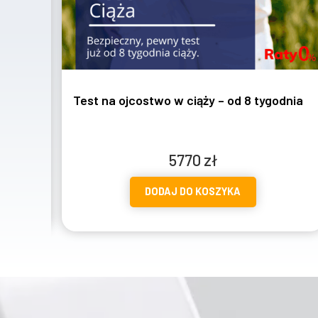
tygodnia
Test na ojcostwo – z procedurą sądową +
ekspertyza biegłego sądowego
Zakres
1657
zł
–
2057
zł
cen:
DODAJ DO KOSZYKA
od
1657 zł
do
2057 zł