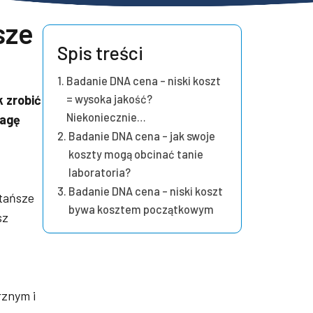
sze
Spis treści
Badanie DNA cena – niski koszt
 zrobić
= wysoka jakość?
Niekoniecznie…
wagę
Badanie DNA cena – jak swoje
koszty mogą obcinać tanie
laboratoria?
Badanie DNA cena – niski koszt
jtańsze
bywa kosztem początkowym
sz
rznym i