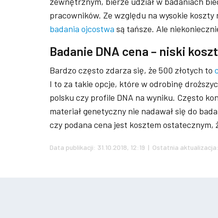
zewnętrznym, bierze udział w badaniach bieg
pracowników. Ze względu na wysokie koszty ni
badania ojcostwa
są tańsze. Ale niekoniecz
Badanie DNA cena – niski kos
Bardzo często zdarza się, że 500 złotych to
I to za takie opcje, które w odrobinę droższ
polsku czy profile DNA na wyniku. Często kon
materiał genetyczny nie nadawał się do bad
czy podana cena jest kosztem ostatecznym, 
Data publikacji: 31.10.2018, 12:19 | Ostatnia aktualizacja