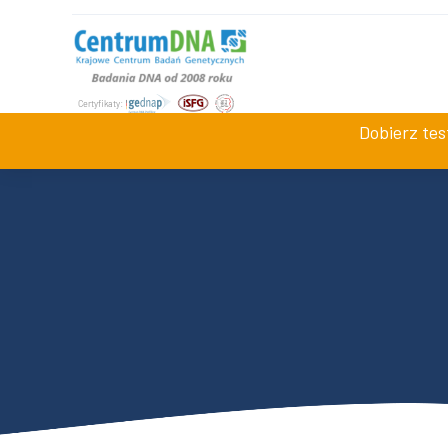
+48 534 942 008
Jesteśmy dostępni
pn-pt 7:0
Dobierz te