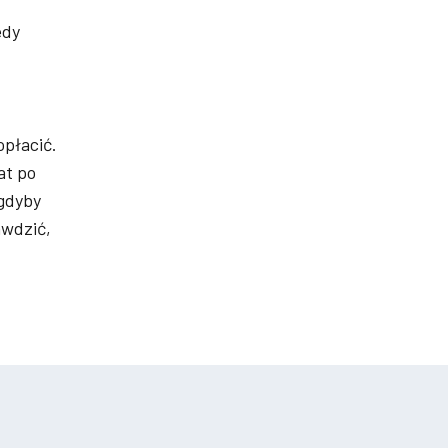
edy
opłacić.
at po
(gdyby
awdzić,