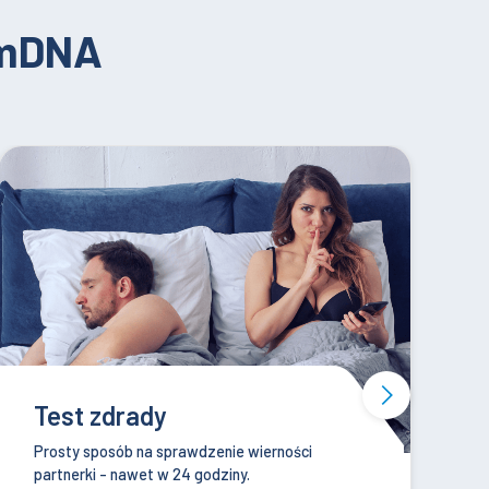
umDNA
Test na raka jelita grubego
Pragniesz cieszyć się życiem jak najdłużej, ale
obawiasz się kolonoskopii? Wykonaj ColoAlert!