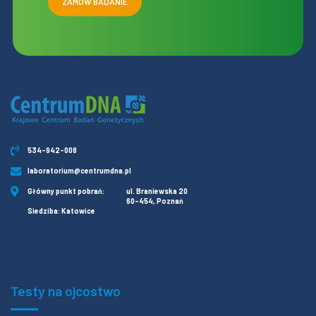
ZAMÓW BADANIE
534-942-008
laboratorium@centrumdna.pl
Główny punkt pobrań:
ul. Braniewska 20
60-454, Poznań
Siedziba: Katowice
Testy na ojcostwo