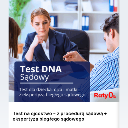
Test na ojcostwo – z procedurą sądową +
T
ekspertyza biegłego sądowego
w