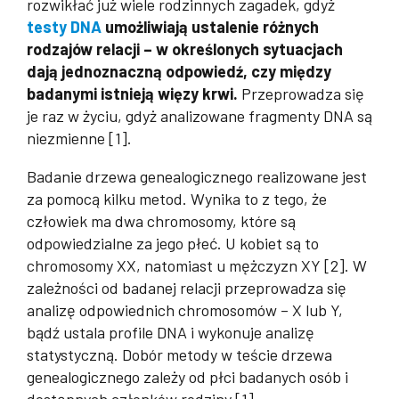
rozwikłać już wiele rodzinnych zagadek, gdyż
testy DNA
umożliwiają ustalenie różnych
rodzajów relacji – w określonych sytuacjach
dają jednoznaczną odpowiedź, czy między
badanymi istnieją więzy krwi.
Przeprowadza się
je raz w życiu, gdyż analizowane fragmenty DNA są
niezmienne [1].
Badanie drzewa genealogicznego realizowane jest
za pomocą kilku metod. Wynika to z tego, że
człowiek ma dwa chromosomy, które są
odpowiedzialne za jego płeć. U kobiet są to
chromosomy XX, natomiast u mężczyzn XY [2]. W
zależności od badanej relacji przeprowadza się
analizę odpowiednich chromosomów – X lub Y,
bądź ustala profile DNA i wykonuje analizę
statystyczną. Dobór metody w teście drzewa
genealogicznego zależy od płci badanych osób i
dostępnych członków rodziny [1].