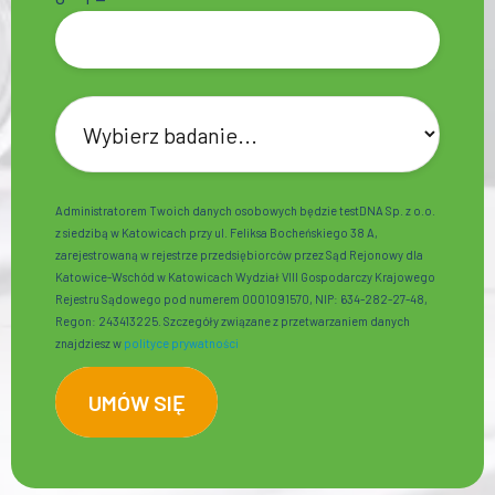
Administratorem Twoich danych osobowych będzie testDNA Sp. z o.o.
z siedzibą w Katowicach przy ul. Feliksa Bocheńskiego 38 A,
zarejestrowaną w rejestrze przedsiębiorców przez Sąd Rejonowy dla
Katowice-Wschód w Katowicach Wydział VIII Gospodarczy Krajowego
Rejestru Sądowego pod numerem 0001091570, NIP: 634-282-27-48,
Regon: 243413225. Szczegóły związane z przetwarzaniem danych
znajdziesz w
polityce prywatności