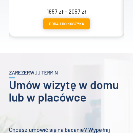
Zakres
1657
zł
–
2057
zł
cen:
DODAJ DO KOSZYKA
od
1657 zł
do
2057 zł
ZAREZERWUJ TERMIN
Umów wizytę w domu
lub w placówce
Chcesz umówić się na badanie? Wypełnij