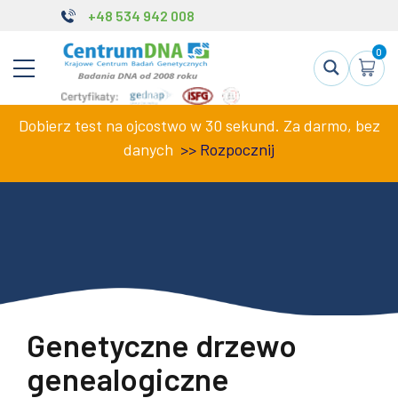
+48 534 942 008
0
Dobierz test na ojcostwo w 30 sekund. Za darmo, bez
danych
>>
Rozpocznij
Genetyczne drzewo
genealogiczne