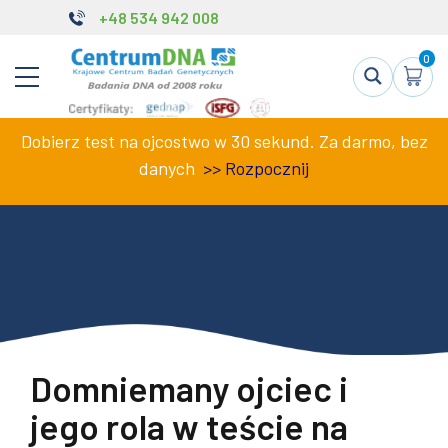
+48 534 942 008
0
Dobierz test na ojcostwo w 30 sekund. Za darmo, bez
danych
>>
Rozpocznij
Domniemany ojciec i
jego rola w teście na