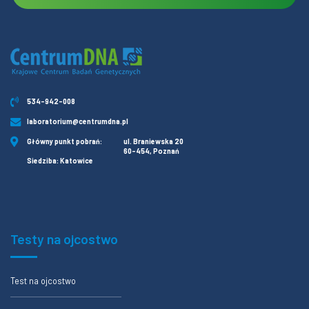
534-942-008
laboratorium@centrumdna.pl
Główny punkt pobrań:
ul. Braniewska 20
60-454, Poznań
Siedziba: Katowice
Testy na ojcostwo
Test na ojcostwo