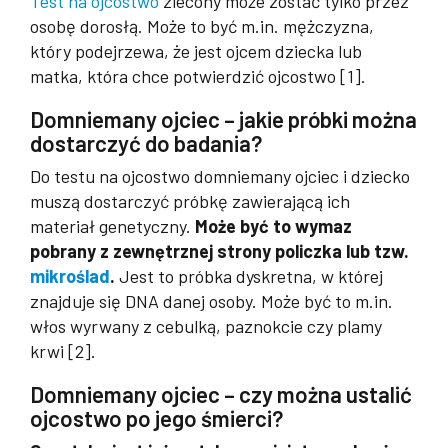
Test na ojcostwo
zlecony może zostać tylko przez
osobę dorosłą. Może to być m.in. mężczyzna,
który podejrzewa, że jest ojcem dziecka lub
matka, która chce potwierdzić ojcostwo [1].
Domniemany ojciec – jakie próbki można
dostarczyć do badania?
Do testu na ojcostwo domniemany ojciec i dziecko
muszą dostarczyć próbkę zawierającą ich
materiał genetyczny.
Może być to wymaz
pobrany z zewnętrznej strony policzka lub tzw.
mikroślad
.
Jest to próbka dyskretna, w której
znajduje się DNA danej osoby. Może być to m.in.
włos wyrwany z cebulką, paznokcie czy plamy
krwi [2].
Domniemany ojciec – czy można ustalić
ojcostwo po jego śmierci?