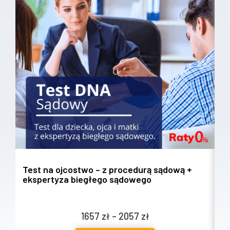
Test na ojcostwo – z procedurą sądową +
T
ekspertyza biegłego sądowego
w
Zakres
1657
zł
–
2057
zł
cen: