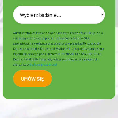
Administratorem Twoich danych osobowych będzie testDNA Sp. z o.o.
z siedzibą w Katowicach przy ul. Feliksa Bocheńskiego 38 A,
zarejestrowaną w rejestrze przedsiębiorców przez Sąd Rejonowy dla
Katowice-Wschód w Katowicach Wydział VIII Gospodarczy Krajowego
Rejestru Sądowego pod numerem 0001091570, NIP: 634-282-27-48,
Regon: 243413225. Szczegóły związane z przetwarzaniem danych
znajdziesz w
polityce prywatności