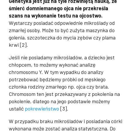
Genetyka jest już na tyle rozwiniętą nauką, że
śmierć domniemanego ojca nie przekreśla
szans na wykonanie testu na ojcostwo.
Wystarczy posiadać odpowiednie mikroślady od
zmarłej osoby. Może to być zużyta maszynka do
golenia, szczoteczka do mycia zębów czy plama
krwi [2].
Jeśli nie posiadamy mikrośladów, a dziecko jest
chłopcem, to możemy wykonać analizę
chromosomu Y. W tym wypadku do analizy
potrzebować będziemy próbki od męskiego
członka rodziny zmarłego np. ojca czy brata.
Chromosom ten jest przekazywany z pokolenia na
pokolenie, dlatego na jego podstawie możemy
ustalić
pokrewieństwo
[3].
W przypadku braku mikrośladów i posiadania córki
wykonana może zostać analiza statystyczna. Do