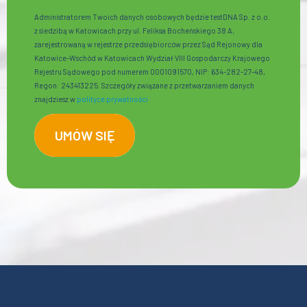
Administratorem Twoich danych osobowych będzie testDNA Sp. z o.o.
z siedzibą w Katowicach przy ul. Feliksa Bocheńskiego 38 A,
zarejestrowaną w rejestrze przedsiębiorców przez Sąd Rejonowy dla
Katowice-Wschód w Katowicach Wydział VIII Gospodarczy Krajowego
Rejestru Sądowego pod numerem 0001091570, NIP: 634-282-27-48,
Regon: 243413225. Szczegóły związane z przetwarzaniem danych
znajdziesz w
polityce prywatności