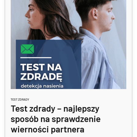
do
wysokiej
TEST ZDRADY
Test zdrady – najlepszy
sposób na sprawdzenie
wierności partnera