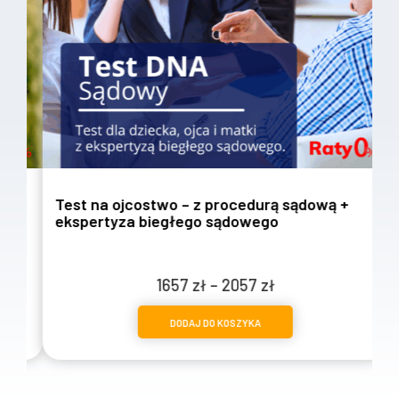
Test na ojcostwo – z procedurą sądową +
T
ekspertyza biegłego sądowego
w
Zakres
1657
zł
–
2057
zł
cen:
DODAJ DO KOSZYKA
od
1657 zł
do
2057 zł