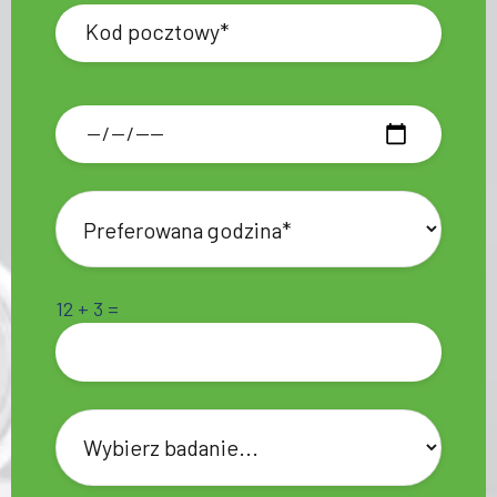
12 + 3 =