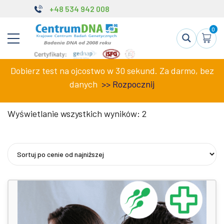
+48 534 942 008
0
Dobierz test na ojcostwo w 30 sekund. Za darmo, bez
danych
>>
Rozpocznij
Posortowane
Wyświetlanie wszystkich wyników: 2
według
ceny:
od
niskiej