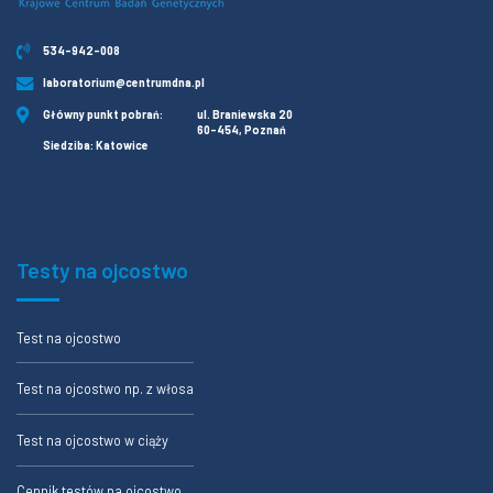
534-942-008
laboratorium@centrumdna.pl
Główny punkt pobrań:
ul. Braniewska 20
60-454, Poznań
Siedziba: Katowice
Testy na ojcostwo
Test na ojcostwo
Test na ojcostwo np. z włosa
Test na ojcostwo w ciąży
Cennik testów na ojcostwo