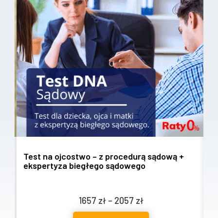
Test na ojcostwo – z procedurą sądową +
T
ekspertyza biegłego sądowego
w
Zakres
1657
zł
–
2057
zł
cen: