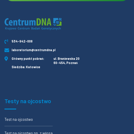
534-942-008
laboratorium@centrumdna.pl
Główny punkt pobrań:
ul. Braniewska 20
60-454, Poznań
Siedziba: Katowice
Testy na ojcostwo
Test na ojcostwo
Test na ojcostwo np. z włosa