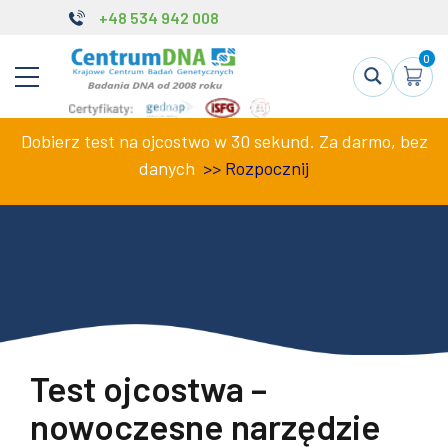
+48 534 942 008
0
Dobierz test na ojcostwo w 30 sekund. Za darmo, bez
danych
>>
Rozpocznij
Test ojcostwa –
nowoczesne narzędzie