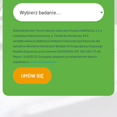
Administratorem Twoich danych osobowych będzie testDNA Sp. z o.o.
z siedzibą w Katowicach przy ul. Feliksa Bocheńskiego 38 A,
zarejestrowaną w rejestrze przedsiębiorców przez Sąd Rejonowy dla
Katowice-Wschód w Katowicach Wydział VIII Gospodarczy Krajowego
Rejestru Sądowego pod numerem 0001091570, NIP: 634-282-27-48,
Regon: 243413225. Szczegóły związane z przetwarzaniem danych
znajdziesz w
polityce prywatności