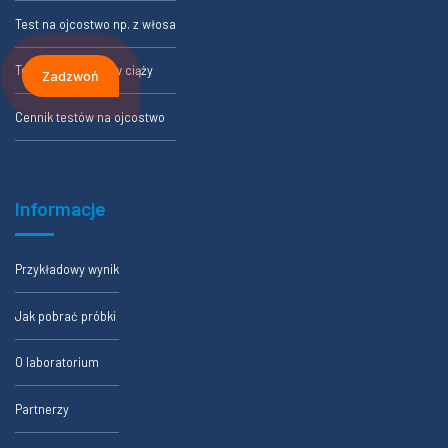
Test na ojcostwo np. z włosa
Test na ojcostwo w ciąży
Zadzwoń
Cennik testów na ojcostwo
Informacje
Przykładowy wynik
Jak pobrać próbki
O laboratorium
Partnerzy