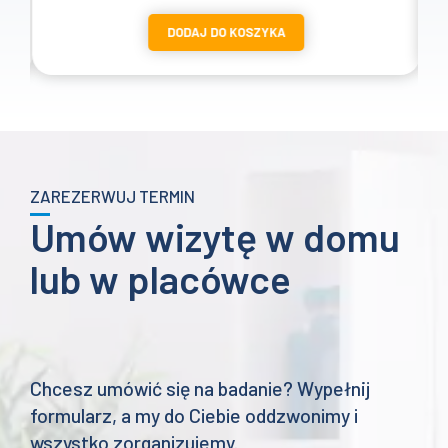
cen:
DODAJ DO KOSZYKA
od
1657 zł
do
2057 zł
ZAREZERWUJ TERMIN
Umów wizytę w domu
lub w placówce
Chcesz umówić się na badanie? Wypełnij
formularz, a my do Ciebie oddzwonimy i
wszystko zorganizujemy.