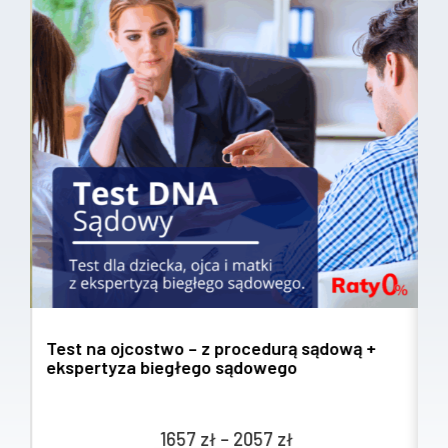
Test na ojcostwo – z procedurą sądową +
T
ekspertyza biegłego sądowego
w
Zakres
1657
zł
–
2057
zł