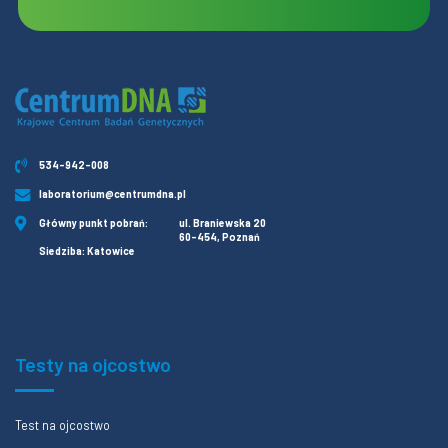
534-942-008
laboratorium@centrumdna.pl
Główny punkt pobrań:
ul. Braniewska 20
60-454, Poznań
Siedziba: Katowice
Testy na ojcostwo
Test na ojcostwo