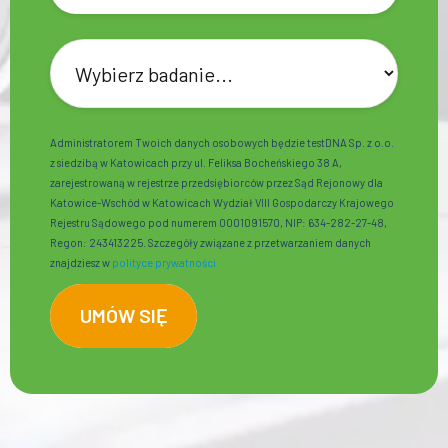
Administratorem Twoich danych osobowych będzie testDNA Sp. z o.o.
z siedzibą w Katowicach przy ul. Feliksa Bocheńskiego 38 A,
zarejestrowaną w rejestrze przedsiębiorców przez Sąd Rejonowy dla
Katowice-Wschód w Katowicach Wydział VIII Gospodarczy Krajowego
Rejestru Sądowego pod numerem 0001091570, NIP: 634-282-27-48,
Regon: 243413225. Szczegóły związane z przetwarzaniem danych
znajdziesz w
polityce prywatności