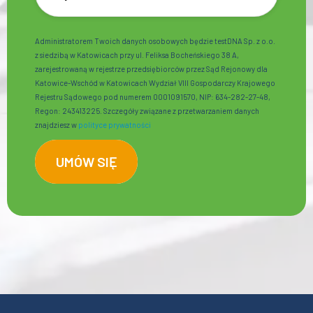
Administratorem Twoich danych osobowych będzie testDNA Sp. z o.o.
z siedzibą w Katowicach przy ul. Feliksa Bocheńskiego 38 A,
zarejestrowaną w rejestrze przedsiębiorców przez Sąd Rejonowy dla
Katowice-Wschód w Katowicach Wydział VIII Gospodarczy Krajowego
Rejestru Sądowego pod numerem 0001091570, NIP: 634-282-27-48,
Regon: 243413225. Szczegóły związane z przetwarzaniem danych
znajdziesz w
polityce prywatności