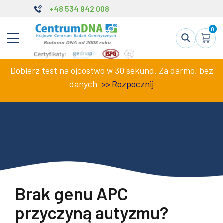
+48 534 942 008
0
Dobierz test na ojcostwo w 30 sekund. Za darmo, bez
danych
>>
Rozpocznij
Brak genu APC
przyczyną autyzmu?