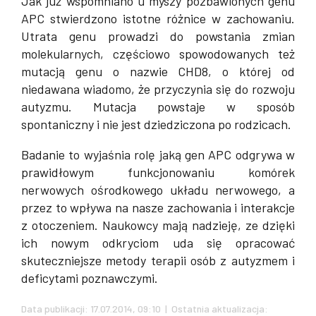
Jak już wspomniano u myszy pozbawionych genu
APC stwierdzono istotne różnice w zachowaniu.
Utrata genu prowadzi do powstania zmian
molekularnych, częściowo spowodowanych też
mutacją genu o nazwie CHD8, o której od
niedawana wiadomo, że przyczynia się do rozwoju
autyzmu. Mutacja powstaje w sposób
spontaniczny i nie jest dziedziczona po rodzicach.
Badanie to wyjaśnia rolę jaką gen APC odgrywa w
prawidłowym funkcjonowaniu komórek
nerwowych ośrodkowego układu nerwowego, a
przez to wpływa na nasze zachowania i interakcje
z otoczeniem. Naukowcy mają nadzieję, ze dzięki
ich nowym odkryciom uda się opracować
skuteczniejsze metody terapii osób z autyzmem i
deficytami poznawczymi.
Data publikacji: 17.07.2014, 09:10 | Ostatnia aktualizacja: