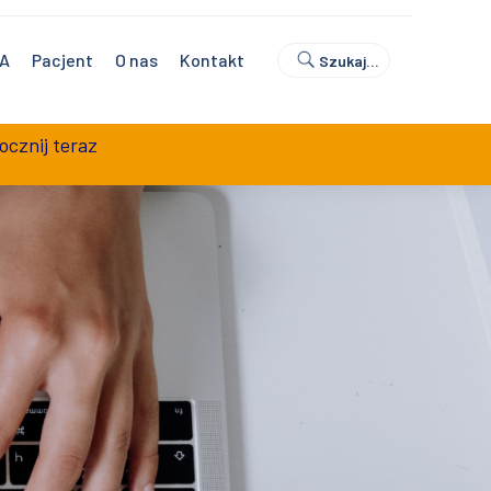
0
Umów wizytę
Sklep z badaniami
NA
Pacjent
O nas
Kontakt
Szukaj…
ocznij teraz