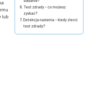
badanie?
na
Test zdrady – co możesz
temu
zyskać?
 lub
Detekcja nasienia – kiedy zlecić
test zdrady?