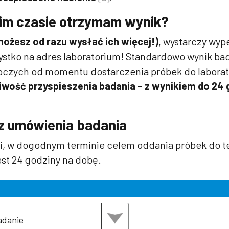
kim czasie otrzymam wynik?
możesz od razu wysłać ich więcej!)
, wystarczy wyp
zystko na adres laboratorium! Standardowo wynik ba
boczych od momentu dostarczenia próbek do labora
ość przyspieszenia badania – z wynikiem do 24 
rz umówienia badania
ji, w dogodnym terminie celem oddania próbek do t
est 24 godziny na dobę.