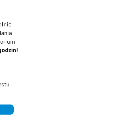
ełnić
dania
torium.
godzin!
estu