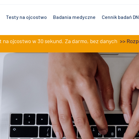
0 – 19:00 i w soboty 9:00 – 17:00.
Testy na ojcostwo
Badania medyczne
Cennik badań D
st na ojcostwo w 30 sekund. Za darmo, bez danych
>>
Rozp