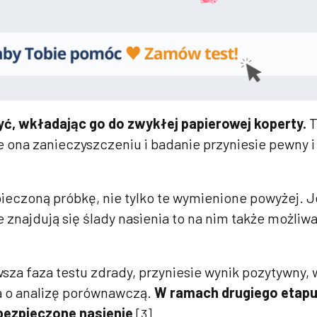
yć, wkładając go do zwykłej papierowej koperty.
T
e ona zanieczyszczeniu i badanie przyniesie pewny i
eczoną próbkę, nie tylko te wymienione powyżej. J
 znajdują się ślady nasienia to na nim także możliwa
wsza faza testu zdrady, przyniesie wynik pozytywny,
a o analizę porównawczą.
W ramach drugiego etap
bezpieczone nasienie
[3].