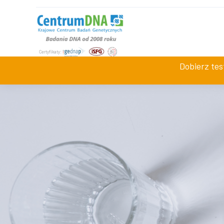
+48 534 942 008
Jesteśmy dostępni
pn-pt 7:0
Dobierz te