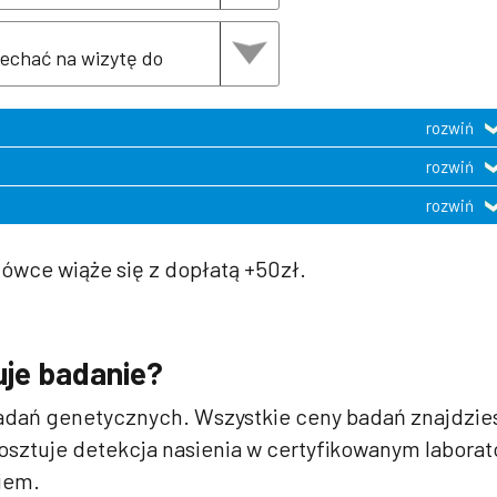
rozwiń
rozwiń
rozwiń
ówce wiąże się z dopłatą +50zł.
tuje badanie?
badań genetycznych. Wszystkie ceny badań znajdzie
 kosztuje detekcja nasienia w certyfikowanym labora
iem.