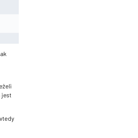
ak
eżeli
 jest
 wtedy
u