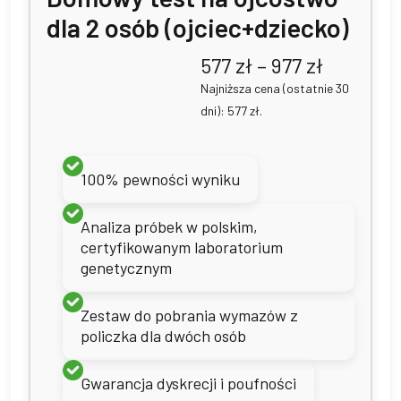
dla 2 osób (ojciec+dziecko)
Zakres
577
zł
–
977
zł
cen:
Najniższa cena (ostatnie 30
od
dni):
577
zł
.
577 zł
do
977 zł
100% pewności wyniku
Analiza próbek w polskim,
certyfikowanym laboratorium
genetycznym
Zestaw do pobrania wymazów z
policzka dla dwóch osób
Gwarancja dyskrecji i poufności