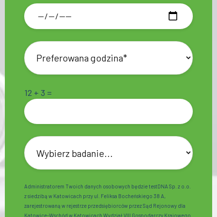
12 + 3 =
Administratorem Twoich danych osobowych będzie testDNA Sp. z o.o.
z siedzibą w Katowicach przy ul. Feliksa Bocheńskiego 38 A,
zarejestrowaną w rejestrze przedsiębiorców przez Sąd Rejonowy dla
Katowice-Wschód w Katowicach Wydział VIII Gospodarczy Krajowego