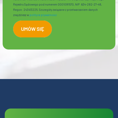
Rejestru Sądowego pod numerem 0001091570, NIP: 634-282-27-48,
Regon: 243413225. Szczegóły związane z przetwarzaniem danych
znajdziesz w
polityce prywatności