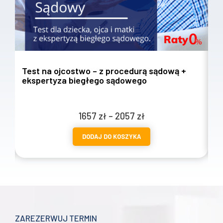
Test na ojcostwo – z procedurą sądową +
T
ekspertyza biegłego sądowego
w
Zakres
1657
zł
–
2057
zł
cen:
DODAJ DO KOSZYKA
od
1657 zł
do
2057 zł
ZAREZERWUJ TERMIN