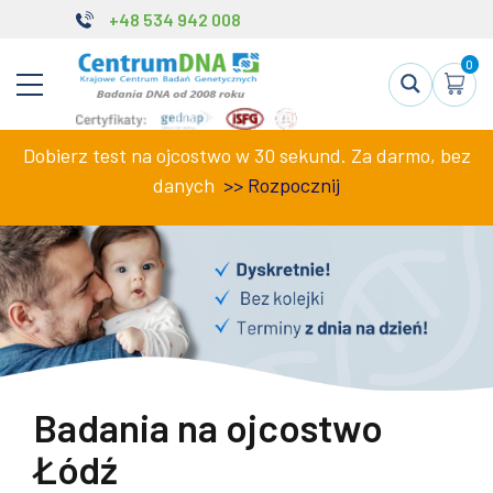
+48 534 942 008
0
Dobierz test na ojcostwo w 30 sekund. Za darmo, bez
danych
>>
Rozpocznij
Badania na ojcostwo
Łódź