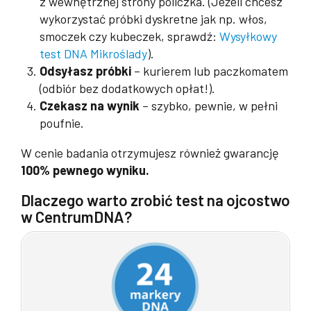
z wewnętrznej strony policzka. (Jeżeli chcesz
wykorzystać próbki dyskretne jak np. włos,
smoczek czy kubeczek, sprawdź:
Wysyłkowy
test DNA Mikroślady
).
Odsyłasz próbki
– kurierem lub paczkomatem
(odbiór bez dodatkowych opłat!).
Czekasz na wynik
– szybko, pewnie, w pełni
poufnie.
W cenie badania otrzymujesz również gwarancję
100% pewnego wyniku.
Dlaczego warto zrobić test na ojcostwo
w CentrumDNA?