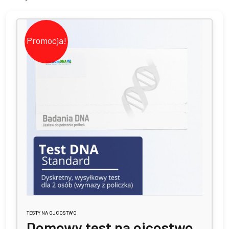
Promocja!
TESTY NA OJCOSTWO
Domowy test na ojcostwo