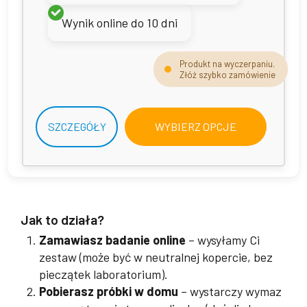
Wynik online do 10 dni
Produkt na wyczerpaniu.
Złóż szybko zamówienie
Ten
SZCZEGÓŁY
WYBIERZ OPCJE
produk
ma
wiele
wariant
Opcje
można
Jak to działa?
wybrać
Zamawiasz badanie online
– wysyłamy Ci
na
zestaw (może być w neutralnej kopercie, bez
stronie
pieczątek laboratorium).
produk
Pobierasz próbki w domu
– wystarczy wymaz