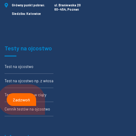
Główny punkt pobrań:
ul. Braniewska 20
60-454, Poznań
Siedziba: Katowice
Testy na ojcostwo
Test na ojcostwo
Test na ojcostwo np. z włosa
Test na ojcostwo w ciąży
Zadzwoń
Cennik testów na ojcostwo