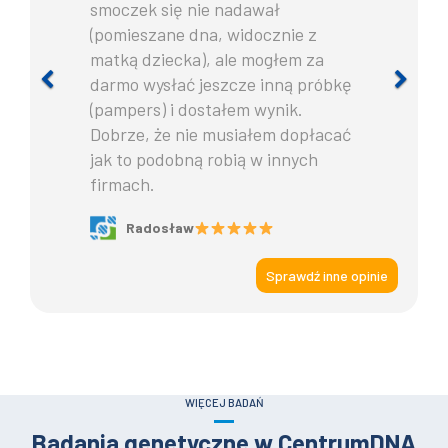
smoczek się nie nadawał
(pomieszane dna, widocznie z
matką dziecka), ale mogłem za
darmo wysłać jeszcze inną próbkę
Previous
Ne
(pampers) i dostałem wynik.
Dobrze, że nie musiałem dopłacać
jak to podobną robią w innych
firmach.
Radosław
Sprawdź inne opinie
WIĘCEJ BADAŃ
Badania genetyczne w CentrumDNA