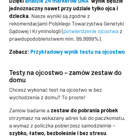
Dzięki
analizie 24 markerów DNA
wynik będzie
jednoznaczny nawet przy udziale tylko ojca i
dziecka
. Nasze wyniki są zgodne z
rekomendacjami Polskiego Towarzystwa Genetyki
Sądowej i Kryminologii (
potwierdzenie ojcostwa
z
prawdopodobieństwem min. 99,9999%).
Zobacz:
Przykładowy wynik testu na ojcostwo
>
Testy na ojcostwo – zamów zestaw do
domu
Chcesz wykonać test na ojcostwo w bez
wychodzenia z domu? To proste!
Zamów badanie a
zestaw do pobrania próbek
otrzymasz na wskazany adres lub do paczkomatu,
a wymaz z policzka pobierzesz samodzielnie –
szybko, łatwo, bezboleśnie i bez stresu
.