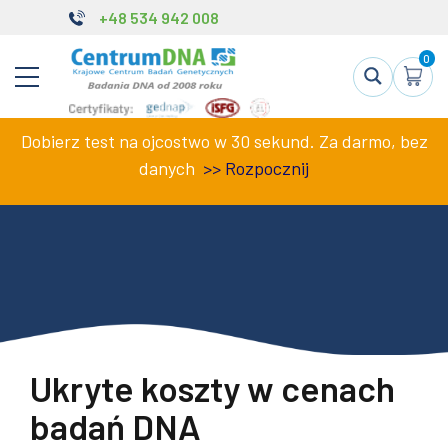
+48 534 942 008
0
Dobierz test na ojcostwo w 30 sekund. Za darmo, bez
danych
>>
Rozpocznij
Ukryte koszty w cenach
badań DNA