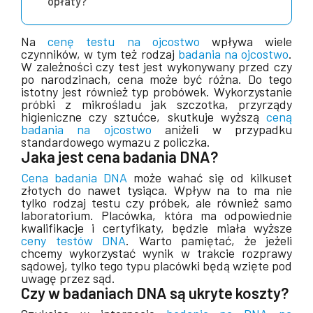
opłaty?
Na
cenę testu na ojcostwo
wpływa wiele
czynników, w tym też rodzaj
badania na ojcostwo
.
W zależności czy test jest wykonywany przed czy
po narodzinach, cena może być różna. Do tego
istotny jest również typ probówek.
Wykorzystanie
próbki z mikrośladu jak szczotka, przyrządy
higieniczne czy sztućce, skutkuje
wyższą
ceną
badania na ojcostwo
aniżeli w przypadku
standardowego wymazu z policzka.
Jaka jest cena badania DNA?
Cena badania DNA
może wahać się od kilkuset
złotych do nawet tysiąca. Wpływ na to ma nie
tylko rodzaj testu czy próbek, ale również samo
laboratorium. Placówka, która ma odpowiednie
kwalifikacje i certyfikaty, będzie miała wyższe
ceny testów DNA
.
Warto pamiętać, że jeżeli
chcemy wykorzystać wynik w trakcie rozprawy
sądowej, tylko tego typu placówki będą wzięte pod
uwagę przez sąd.
Czy w badaniach DNA są ukryte koszty?