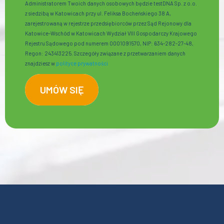
Administratorem Twoich danych osobowych będzie testDNA Sp. z o.o.
z siedzibą w Katowicach przy ul. Feliksa Bocheńskiego 38 A,
zarejestrowaną w rejestrze przedsiębiorców przez Sąd Rejonowy dla
Katowice-Wschód w Katowicach Wydział VIII Gospodarczy Krajowego
Rejestru Sądowego pod numerem 0001091570, NIP: 634-282-27-48,
Regon: 243413225. Szczegóły związane z przetwarzaniem danych
znajdziesz w
polityce prywatności