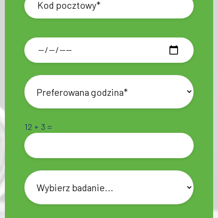
12 + 3 =