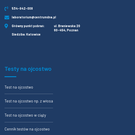
534-942-008
laboratorium@centrumdna.pl
Główny punkt pobrań:
ul. Braniewska 20
60-454, Poznań
Siedziba: Katowice
Testy na ojcostwo
Test na ojcostwo
Test na ojcostwo np. z włosa
Test na ojcostwo w ciąży
Cennik testów na ojcostwo