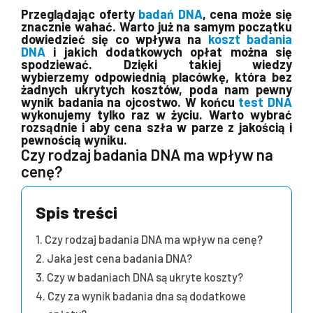
Przeglądając oferty
badań DNA
, cena może się
znacznie wahać.
Warto już na samym początku
dowiedzieć się co wpływa na
koszt badania
DNA
i jakich dodatkowych opłat można się
spodziewać.
Dzięki takiej wiedzy
wybierzemy
odpowiednią placówkę, która bez
żadnych ukrytych kosztów, poda nam pewny
wynik badania na ojcostwo.
W końcu
test DNA
wykonujemy tylko raz w życiu. Warto wybrać
rozsądnie i aby cena szła w parze z jakością i
pewnością wyniku.
Czy rodzaj badania DNA ma wpływ na
cenę?
Spis treści
Czy rodzaj badania DNA ma wpływ na cenę?
Jaka jest cena badania DNA?
Czy w badaniach DNA są ukryte koszty?
Czy za wynik badania dna są dodatkowe