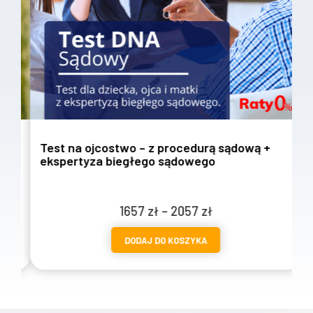
Test na ojcostwo – z procedurą sądową +
T
ekspertyza biegłego sądowego
w
Zakres
1657
zł
–
2057
zł
cen:
DODAJ DO KOSZYKA
od
1657 zł
do
2057 zł