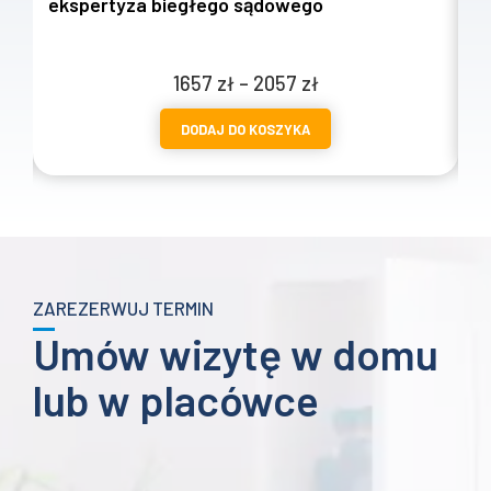
ekspertyza biegłego sądowego
w
Zakres
1657
zł
–
2057
zł
cen:
DODAJ DO KOSZYKA
od
1657 zł
do
2057 zł
ZAREZERWUJ TERMIN
Umów wizytę w domu
lub w placówce