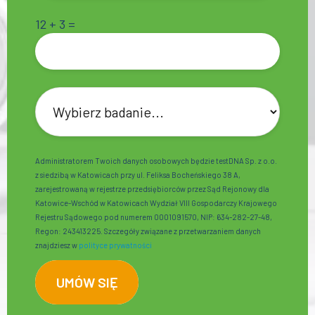
12 + 3 =
Administratorem Twoich danych osobowych będzie testDNA Sp. z o.o.
z siedzibą w Katowicach przy ul. Feliksa Bocheńskiego 38 A,
zarejestrowaną w rejestrze przedsiębiorców przez Sąd Rejonowy dla
Katowice-Wschód w Katowicach Wydział VIII Gospodarczy Krajowego
Rejestru Sądowego pod numerem 0001091570, NIP: 634-282-27-48,
Regon: 243413225. Szczegóły związane z przetwarzaniem danych
znajdziesz w
polityce prywatności