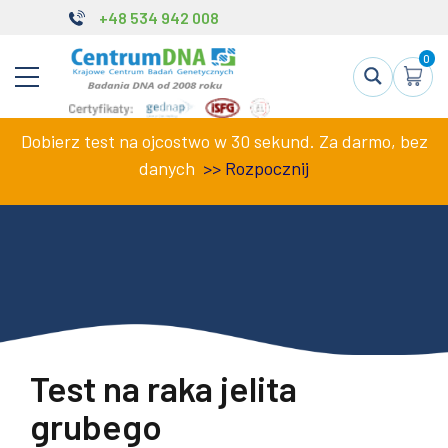
+48 534 942 008
0
Dobierz test na ojcostwo w 30 sekund. Za darmo, bez
danych
>>
Rozpocznij
Test na raka jelita
grubego