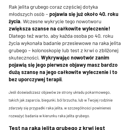
Rak jelita grubego coraz częściej dotyka
młodszych osób –
pojawia się już około 40. roku
życia
. Wczesne wykrycie tego nowotworu
zwiększa szanse na całkowite wyleczenie!
Dlatego też warto, aby każda osoba po 40. roku
życia wykonała badanie przesiewowe na raka jelita
grubego – kolonoskopię lub test z krwi o zbliżonej
skuteczności.
Wykrywając nowotwór zanim
pojawią się jego pierwsze objawy masz bardzo
dużą szansę na jego całkowite wyleczenie i to
bez uporczywej terapii
.
Jeśli doświadczasz objawów ze strony układu pokarmowego,
takich jak zaparcia, biegunki, ból brzucha, lub w Twojej rodzinie
zdarzały się przypadki raka jelita, w szczególności powinieneś
rozważyć badania w kierunku raka jelita grubego.
Test na raka jelita grubego z krwi jest