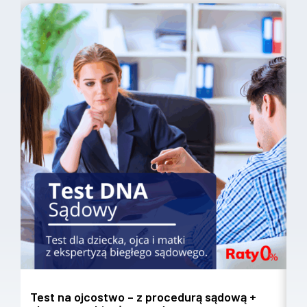
Test na ojcostwo – z procedurą sądową +
T