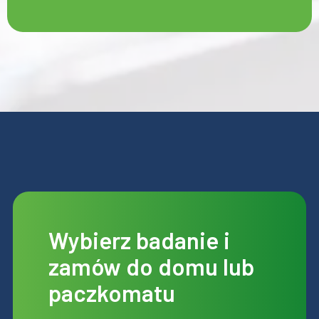
Wybierz badanie i
zamów do domu lub
paczkomatu