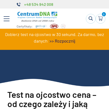
+48 534 942 008
0
Dobierz test na ojcostwo w 30 sekund. Za darmo, bez
danych
>>
Rozpocznij
Test na ojcostwo cena –
od czego zależy i jaką