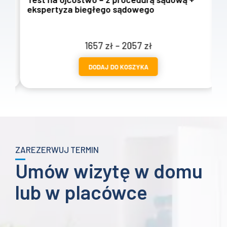
ekspertyza biegłego sądowego
w
Zakres
1657
zł
–
2057
zł
cen:
DODAJ DO KOSZYKA
od
1657 zł
do
2057 zł
ZAREZERWUJ TERMIN
Umów wizytę w domu
lub w placówce