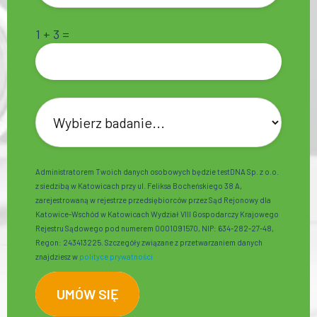
1 + 3 =
Administratorem Twoich danych osobowych będzie testDNA Sp. z o.o.
z siedzibą w Katowicach przy ul. Feliksa Bocheńskiego 38 A,
zarejestrowaną w rejestrze przedsiębiorców przez Sąd Rejonowy dla
Katowice-Wschód w Katowicach Wydział VIII Gospodarczy Krajowego
Rejestru Sądowego pod numerem 0001091570, NIP: 634-282-27-48,
Regon: 243413225. Szczegóły związane z przetwarzaniem danych
znajdziesz w
polityce prywatności