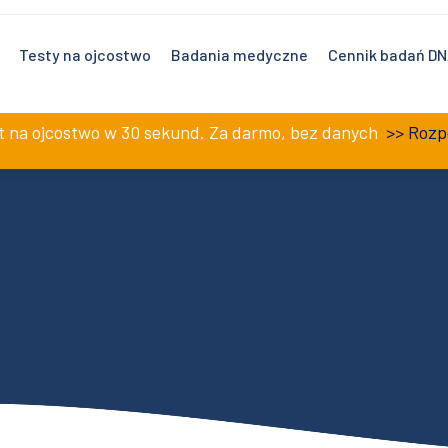
0 – 19:00 i w soboty 9:00 – 17:00.
Testy na ojcostwo
Badania medyczne
Cennik badań D
st na ojcostwo w 30 sekund. Za darmo, bez danych
>>
Rozp