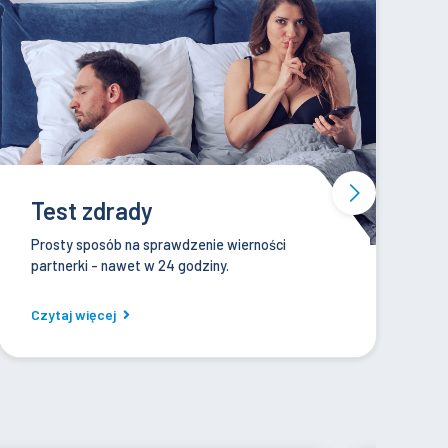
Test na raka jelita grubego
Pragniesz cieszyć się życiem jak najdłużej, ale
obawiasz się kolonoskopii? Wykonaj ColoAlert!
Czytaj więcej