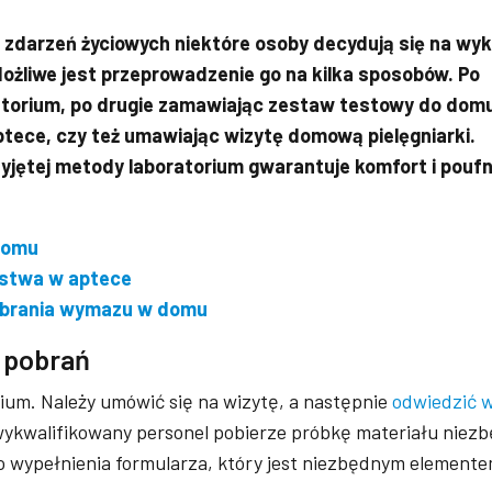
 zdarzeń życiowych niektóre osoby decydują się na wy
Możliwe jest przeprowadzenie go na kilka sposobów. Po
atorium, po drugie zamawiając zestaw testowy do domu
tece, czy też umawiając wizytę domową pielęgniarki.
zyjętej metody laboratorium gwarantuje komfort i pouf
domu
ostwa w aptece
pobrania wymazu w domu
e pobrań
um. Należy umówić się na wizytę, a następnie
odwiedzić 
ykwalifikowany personel pobierze próbkę materiału niez
o wypełnienia formularza, który jest niezbędnym element