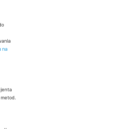
do
wania
u na
cjenta
h metod.