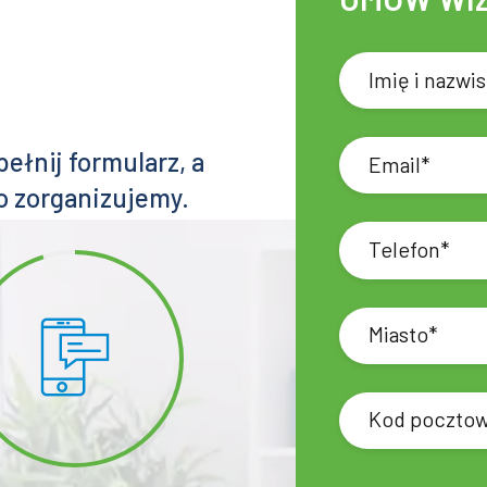
e
łnij formularz, a
o zorganizujemy.