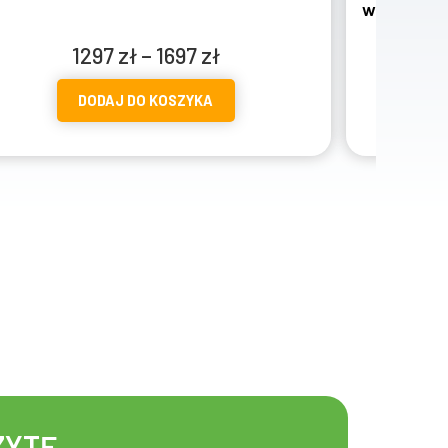
wierności partnera
450
zł
DODAJ DO KOSZYKA
ZYTĘ