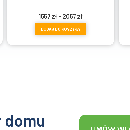
Zakres
1297
zł
–
1697
zł
cen:
DODAJ DO KOSZYKA
od
1297 zł
do
1697 zł
w domu
UMÓW WI