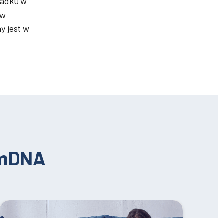
padku w
 w
y jest w
umDNA