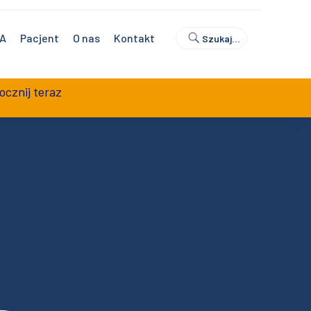
0
Umów wizytę
Sklep z badaniami
NA
Pacjent
O nas
Kontakt
Szukaj…
ocznij teraz