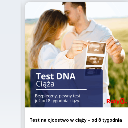
tygodnia
Test na ojcostwo – z procedurą sądową +
ekspertyza biegłego sądowego