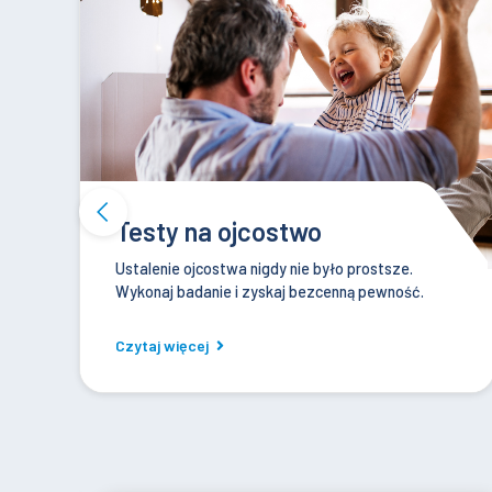
Nietolerancje pokarmowe
Ciągłe wzdęcia i zaparcia? Odkryj wroga w
jedzeniu.
Czytaj więcej