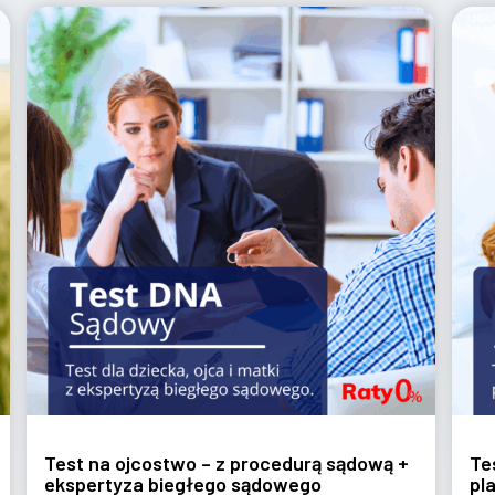
Test na ojcostwo z pobraniem w
placówce – wymazy/mikroślady