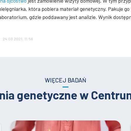
na ojcostwo
jest zamówienie wizyty domowej. W tym przy
ielęgniarka, która pobiera materiał genetyczny. Pakuje go
aboratorium, gdzie poddawany jest analizie.
Wynik dostępn
: 24.03.2021, 11:56
WIĘCEJ BADAŃ
nia genetyczne w Centr