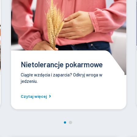
Test zdrady
Prosty sposób na sprawdzenie wierności
partnerki - nawet w 24 godziny.
Czytaj więcej