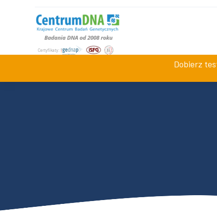
+48 534 942 008
Jesteśmy dostępni
pn-pt 7:0
Dobierz te