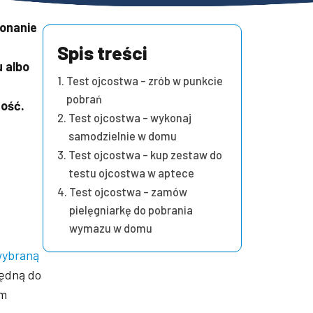
konanie
Spis treści
 albo
Test ojcostwa – zrób w punkcie
pobrań
ność.
Test ojcostwa – wykonaj
samodzielnie w domu
Test ojcostwa – kup zestaw do
testu ojcostwa w aptece
Test ojcostwa – zamów
pielęgniarkę do pobrania
wymazu w domu
wybraną
będną do
em