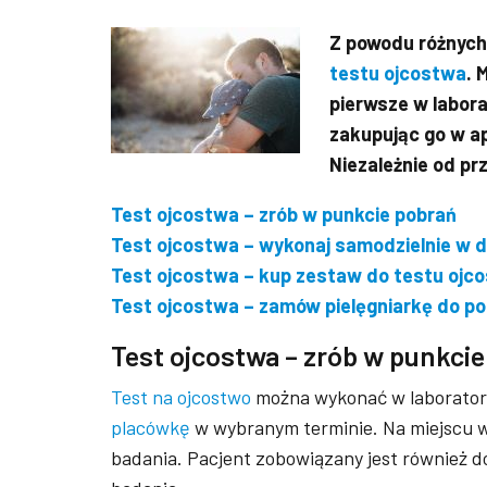
Z powodu różnych
testu ojcostwa
. 
pierwsze w labor
zakupując go w ap
Niezależnie od pr
Test ojcostwa – zrób w punkcie pobrań
Test ojcostwa – wykonaj samodzielnie w 
Test ojcostwa – kup zestaw do testu ojc
Test ojcostwa – zamów pielęgniarkę do 
Test ojcostwa – zrób w punkci
Test na ojcostwo
można wykonać w laboratori
placówkę
w wybranym terminie. Na miejscu w
badania. Pacjent zobowiązany jest również d