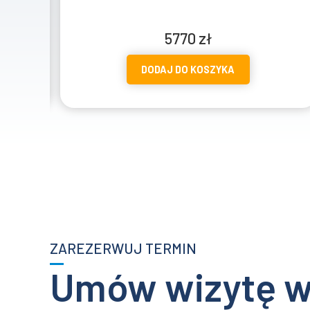
Zakres
1657
zł
–
2057
zł
cen:
DODAJ DO KOSZYKA
od
1657 zł
do
2057 zł
ZAREZERWUJ TERMIN
Umów wizytę 