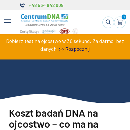
+48 534 942 008
0
Dobierz test na ojcostwo w 30 sekund. Za darmo, bez
danych
>>
Rozpocznij
Koszt badań DNA na
ojcostwo – co ma na