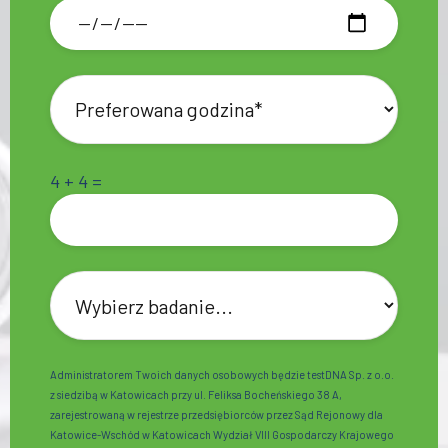
4 + 4 =
Administratorem Twoich danych osobowych będzie testDNA Sp. z o.o.
z siedzibą w Katowicach przy ul. Feliksa Bocheńskiego 38 A,
zarejestrowaną w rejestrze przedsiębiorców przez Sąd Rejonowy dla
Katowice-Wschód w Katowicach Wydział VIII Gospodarczy Krajowego