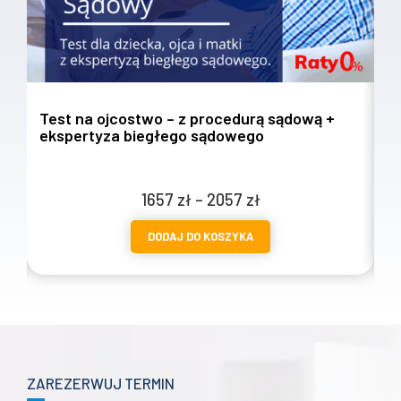
Test na ojcostwo – z procedurą sądową +
T
ekspertyza biegłego sądowego
w
Zakres
1657
zł
–
2057
zł
cen:
DODAJ DO KOSZYKA
od
1657 zł
do
2057 zł
ZAREZERWUJ TERMIN