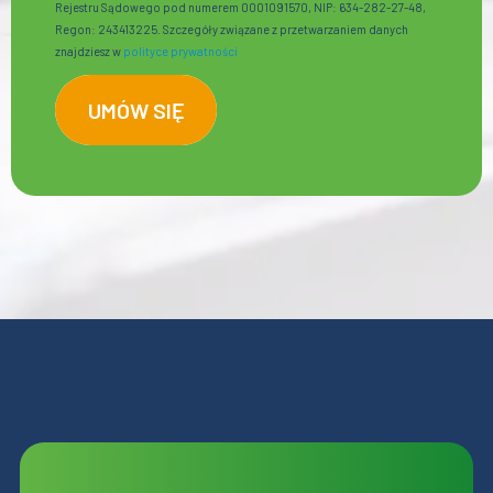
Rejestru Sądowego pod numerem 0001091570, NIP: 634-282-27-48,
Regon: 243413225. Szczegóły związane z przetwarzaniem danych
znajdziesz w
polityce prywatności