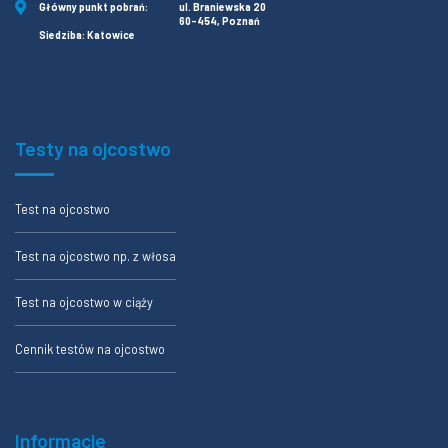
Główny punkt pobrań:
ul. Braniewska 20
60-454, Poznań
Siedziba: Katowice
Testy na ojcostwo
Test na ojcostwo
Test na ojcostwo np. z włosa
Test na ojcostwo w ciąży
Cennik testów na ojcostwo
Informacje