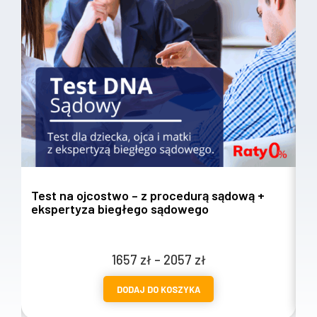
Test na ojcostwo – z procedurą sądową +
T
ekspertyza biegłego sądowego
w
Zakres
1657
zł
–
2057
zł
cen:
DODAJ DO KOSZYKA
od
1657 zł