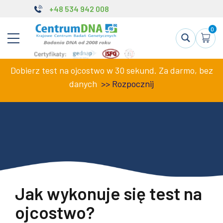
+48 534 942 008
0
Dobierz test na ojcostwo w 30 sekund. Za darmo, bez
danych
>>
Rozpocznij
Jak wykonuje się test na
ojcostwo?