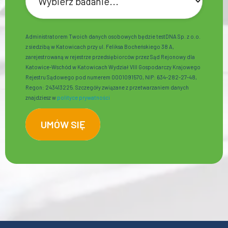
Administratorem Twoich danych osobowych będzie testDNA Sp. z o.o.
z siedzibą w Katowicach przy ul. Feliksa Bocheńskiego 38 A,
zarejestrowaną w rejestrze przedsiębiorców przez Sąd Rejonowy dla
Katowice-Wschód w Katowicach Wydział VIII Gospodarczy Krajowego
Rejestru Sądowego pod numerem 0001091570, NIP: 634-282-27-48,
Regon: 243413225. Szczegóły związane z przetwarzaniem danych
znajdziesz w
polityce prywatności