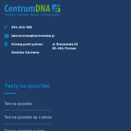
534-942-008
laboratorium@centrumdna.pl
Główny punkt pobrań:
ul. Braniewska 20
60-454, Poznań
Siedziba: Katowice
Testy na ojcostwo
Test na ojcostwo
Test na ojcostwo np. z włosa
Test na ojcostwo w ciąży