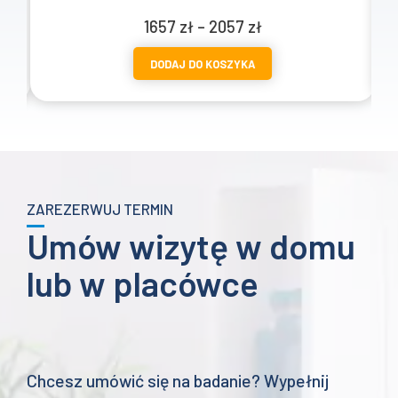
Zakres
1657
zł
–
2057
zł
cen:
DODAJ DO KOSZYKA
od
1657 zł
do
2057 zł
ZAREZERWUJ TERMIN
Umów wizytę w domu
lub w placówce
Chcesz umówić się na badanie? Wypełnij