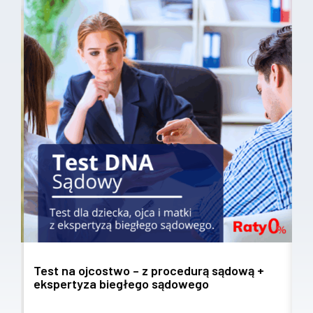
Test na ojcostwo – z procedurą sądową +
T
ekspertyza biegłego sądowego
w