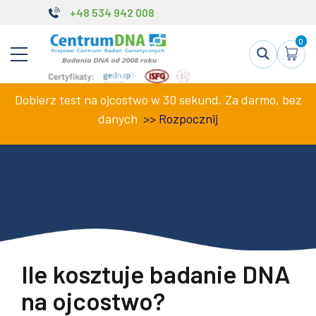
+48 534 942 008
0
Dobierz test na ojcostwo w 30 sekund. Za darmo, bez
danych
>>
Rozpocznij
Ile kosztuje badanie DNA
na ojcostwo?