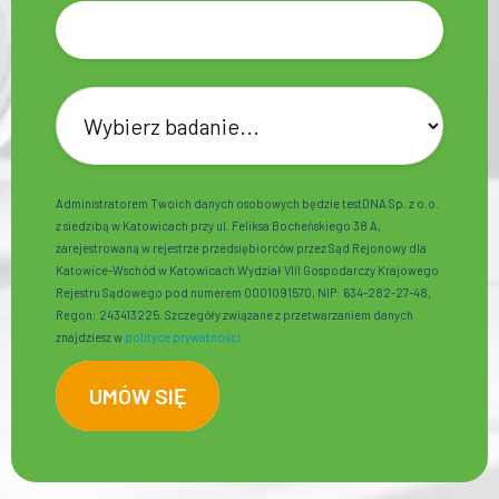
Administratorem Twoich danych osobowych będzie testDNA Sp. z o.o.
z siedzibą w Katowicach przy ul. Feliksa Bocheńskiego 38 A,
zarejestrowaną w rejestrze przedsiębiorców przez Sąd Rejonowy dla
Katowice-Wschód w Katowicach Wydział VIII Gospodarczy Krajowego
Rejestru Sądowego pod numerem 0001091570, NIP: 634-282-27-48,
Regon: 243413225. Szczegóły związane z przetwarzaniem danych
znajdziesz w
polityce prywatności