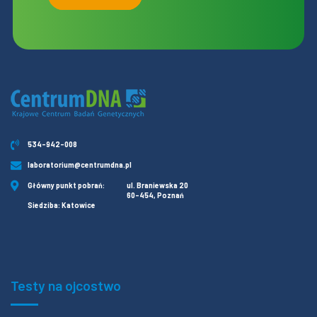
534-942-008
laboratorium@centrumdna.pl
Główny punkt pobrań:
ul. Braniewska 20
60-454, Poznań
Siedziba: Katowice
Testy na ojcostwo