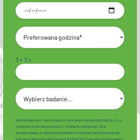
3 + 7 =
Administratorem Twoich danych osobowych będzie testDNA Sp. z o.o.
z siedzibą w Katowicach przy ul. Feliksa Bocheńskiego 38 A,
zarejestrowaną w rejestrze przedsiębiorców przez Sąd Rejonowy dla
Katowice-Wschód w Katowicach Wydział VIII Gospodarczy Krajowego