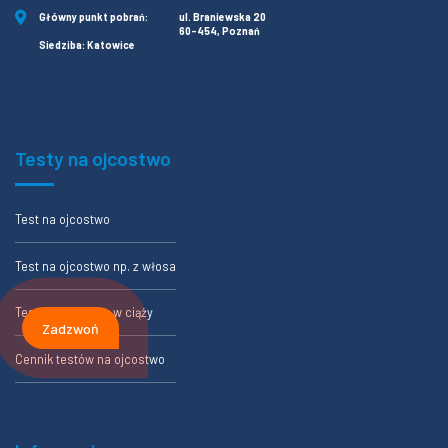
Główny punkt pobrań:
ul. Braniewska 20
60-454, Poznań
Siedziba: Katowice
Testy na ojcostwo
Test na ojcostwo
Test na ojcostwo np. z włosa
Test na ojcostwo w ciąży
Zadzwoń
Cennik testów na ojcostwo