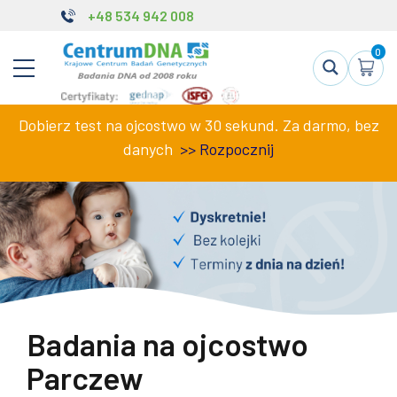
+48 534 942 008
0
Dobierz test na ojcostwo w 30 sekund. Za darmo, bez
danych
>>
Rozpocznij
Badania na ojcostwo
Parczew