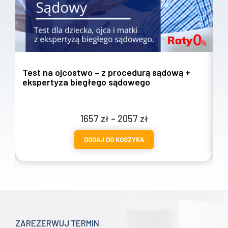
Test na ojcostwo – z procedurą sądową +
T
ekspertyza biegłego sądowego
w
Zakres
1657
zł
–
2057
zł
cen:
DODAJ DO KOSZYKA
od
1657 zł
do
2057 zł
ZAREZERWUJ TERMIN