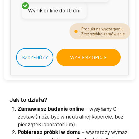
Wynik online do 10 dni
Produkt na wyczerpaniu.
Złóż szybko zamówienie
Ten
SZCZEGÓŁY
WYBIERZ OPCJE
produk
ma
wiele
wariant
Opcje
można
Jak to działa?
wybrać
Zamawiasz badanie online
– wysyłamy Ci
na
zestaw (może być w neutralnej kopercie, bez
stronie
pieczątek laboratorium).
produk
Pobierasz próbki w domu
– wystarczy wymaz