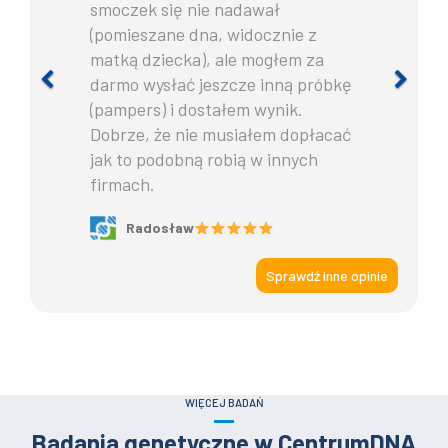
smoczek się nie nadawał
(pomieszane dna, widocznie z
matką dziecka), ale mogłem za
darmo wysłać jeszcze inną próbkę
Previous
Ne
(pampers) i dostałem wynik.
Dobrze, że nie musiałem dopłacać
jak to podobną robią w innych
firmach.
Radosław
Sprawdź inne opinie
WIĘCEJ BADAŃ
Badania genetyczne w CentrumDNA