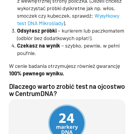
z wewnętrznej strony policzka. (Jeżeli chcesz
wykorzystać próbki dyskretne jak np. włos,
smoczek czy kubeczek, sprawdź:
Wysyłkowy
test DNA Mikroślady
).
Odsyłasz próbki
– kurierem lub paczkomatem
(odbiór bez dodatkowych opłat!).
Czekasz na wynik
– szybko, pewnie, w pełni
poufnie.
W cenie badania otrzymujesz również gwarancję
100% pewnego wyniku.
Dlaczego warto zrobić test na ojcostwo
w CentrumDNA?