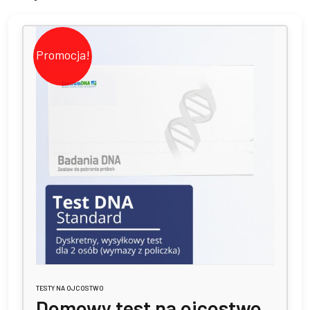
Promocja!
TESTY NA OJCOSTWO
Domowy test na ojcostwo