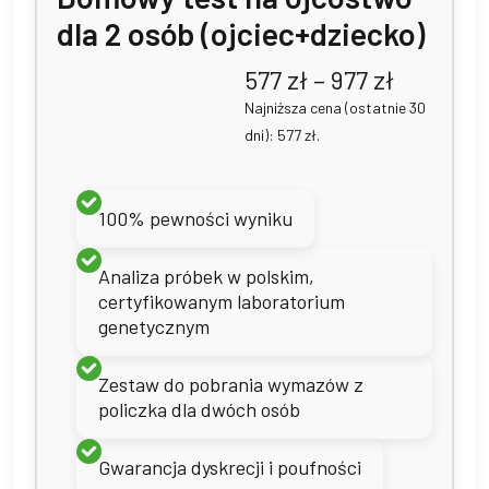
dla 2 osób (ojciec+dziecko)
Zakres
577
zł
–
977
zł
cen:
Najniższa cena (ostatnie 30
od
dni):
577
zł
.
577 zł
do
977 zł
100% pewności wyniku
Analiza próbek w polskim,
certyfikowanym laboratorium
genetycznym
Zestaw do pobrania wymazów z
policzka dla dwóch osób
Gwarancja dyskrecji i poufności