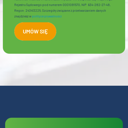
Rejestru Sądowego pod numerem 0001091570, NIP: 634-282-27-48,
Regon: 243413225. Szczegóły związane z przetwarzaniem danych
znajdziesz w
polityce prywatności