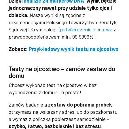
Dzięki
analizie 24 markerów DNA
wynik będzie
jednoznaczny nawet przy udziale tylko ojca i
dziecka
. Nasze wyniki są zgodne z
rekomendacjami Polskiego Towarzystwa Genetyki
Sądowej i Kryminologii (
potwierdzenie ojcostwa
z
prawdopodobieństwem min. 99,9999%).
Zobacz:
Przykładowy wynik testu na ojcostwo
>
Testy na ojcostwo – zamów zestaw do
domu
Chcesz wykonać test na ojcostwo w bez
wychodzenia z domu? To proste!
Zamów badanie a
zestaw do pobrania próbek
otrzymasz na wskazany adres lub do paczkomatu,
a wymaz z policzka pobierzesz samodzielnie –
szybko, łatwo, bezboleśnie i bez stresu
.