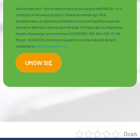
Administratorem Twoich danych osobowych będzie testDNA Sp. z o.o.
z siedzibą w Katowicach przy ul. Feliksa Bocheńskiego 38 A,
zarejestrowaną w rejestrze przedsiębiorców przez Sąd Rejonowy dla
Katowice-Wschód w Katowicach Wydział VIII Gospodarczy Krajowego
Rejestru Sądowego pod numerem 0001091570, NIP: 634-282-27-48,
Regon: 243413225. Szczegóły związane z przetwarzaniem danych
znajdziesz w
polityce prywatności
Oceń