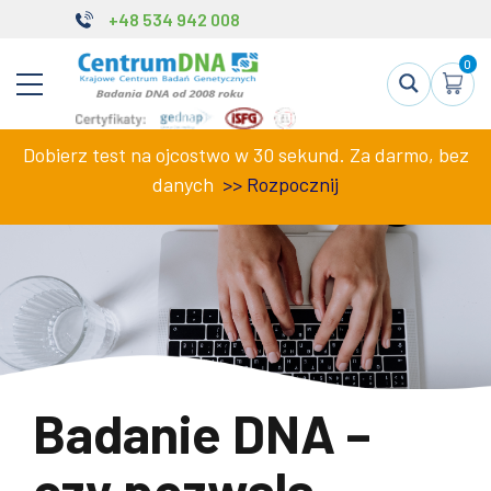
+48 534 942 008
0
Dobierz test na ojcostwo w 30 sekund. Za darmo, bez
danych
>>
Rozpocznij
Badanie DNA –
czy pozwala