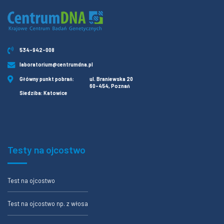
534-942-008
laboratorium@centrumdna.pl
Główny punkt pobrań:
ul. Braniewska 20
60-454, Poznań
Siedziba: Katowice
Testy na ojcostwo
Test na ojcostwo
Test na ojcostwo np. z włosa