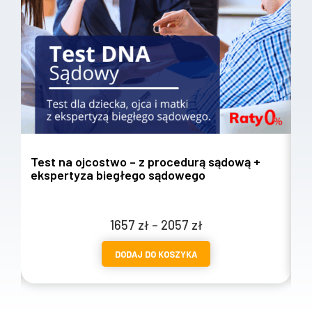
Test na ojcostwo – z procedurą sądową +
T
ekspertyza biegłego sądowego
w
Zakres
1657
zł
–
2057
zł
cen:
DODAJ DO KOSZYKA
od
1657 zł
do
2057 zł